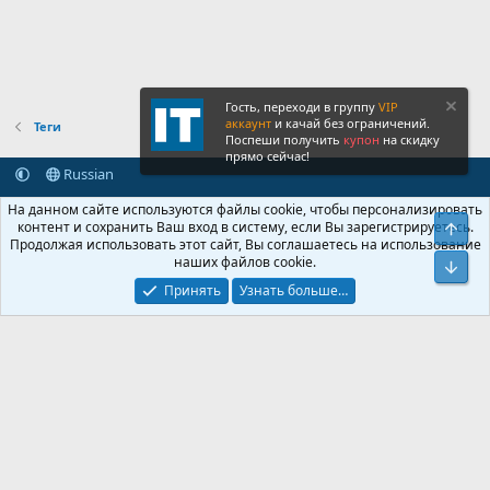
Гость, переходи в группу
VIP
аккаунт
и качай без ограничений.
Теги
Поспеши получить
купон
на скидку
прямо сейчас!
Russian
Обратная связь
Условия и правила
На данном сайте используются файлы cookie, чтобы персонализировать
Политика конфиденциальности
Помощь
Главная
R
контент и сохранить Ваш вход в систему, если Вы зарегистрируетесь.
Свер
S
Продолжая использовать этот сайт, Вы соглашаетесь на использование
S
наших файлов cookie.
®
Community platform by XenForo
© 2010-2026 XenForo Ltd.
Сниз
Крупнейший форум по обмену приватной информацией
Принять
Узнать больше…
© 2013-2026 ITNULL.me
|
XenForo® © 2026 XenForo Ltd.