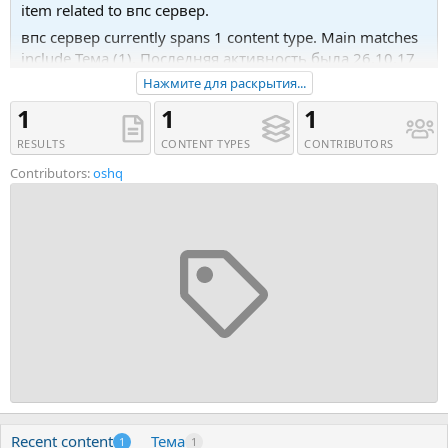
item related to впс сервер.
впс сервер currently spans 1 content type. Main matches
include Тема (1). Последняя активность была 26.10.17
в 14:58.
Нажмите для раскрытия...
Recent tagged content includes Тема 'OSHQ
1
1
1
Качественный хостинг, аренда впс, доступные
RESULTS
CONTENT TYPES
CONTRIBUTORS
сервера, сервера для стриминга 1гигабит -100 Гбит/c'.
Contributors:
oshq
Recent content
Тема
1
1