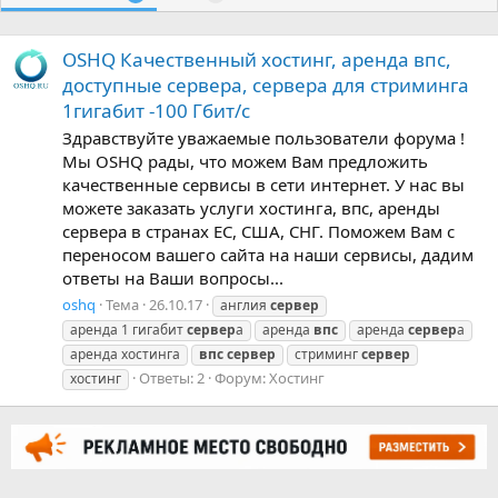
OSHQ Качественный хостинг, аренда впс,
доступные сервера, сервера для стриминга
1гигабит -100 Гбит/c
Здравствуйте уважаемые пользователи форума !
Мы OSHQ рады, что можем Вам предложить
качественные сервисы в сети интернет. У нас вы
можете заказать услуги хостинга, впс, аренды
сервера в странах ЕС, США, СНГ. Поможем Вам с
переносом вашего сайта на наши сервисы, дадим
ответы на Ваши вопросы...
oshq
Тема
26.10.17
англия
сервер
аренда 1 гигабит
сервер
а
аренда
впс
аренда
сервер
а
аренда хостинга
впс
сервер
стриминг
сервер
Ответы: 2
Форум:
Хостинг
хостинг