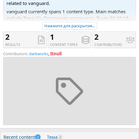
related to vanguard.
vanguard currently spans 1 content type. Main matches
include Тема (2). Последняя активность была 30.10.18
в 12:18.
Нажмите для раскрытия...
Recent tagged content includes Тема 'Vanguard v2.1 -
2
1
2
Marketplace Digital Products PHP7' and Тема 'Vanguard -
RESULTS
CONTENT TYPES
CONTRIBUTORS
Advanced PHP Login and User Management'.
Contributors:
darkworks
,
Itnull
Recent content
Тема
2
2