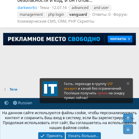
безопасности и код, и он готов...
darkworks
Тема
12.07.16
advanced
and user
Ответы: 0
Форум:
management
php login
vanguard
Коммерческие CMS, CRM, PHP Скрипты
Гость, переходи в группу
VIP
аккаунт
и качай без ограничений.
Теги
Поспеши получить
купон
на скидку
прямо сейчас!
Russian
Обратная связь
Условия и правила
На данном сайте используются файлы cookie, чтобы персонализировать
Политика конфиденциальности
Помощь
Главная
R
контент и сохранить Ваш вход в систему, если Вы зарегистрируетесь.
Свер
S
Продолжая использовать этот сайт, Вы соглашаетесь на использование
S
наших файлов cookie.
®
Community platform by XenForo
© 2010-2026 XenForo Ltd.
Сниз
Крупнейший форум по обмену приватной информацией
Принять
Узнать больше…
© 2013-2026 ITNULL.me
|
XenForo® © 2026 XenForo Ltd.