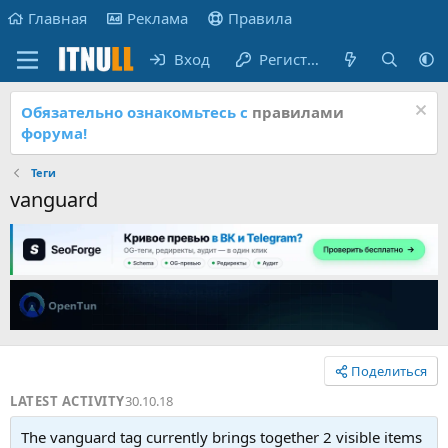
Главная
Реклама
Правила
Вход
Регистрация
Обязательно ознакомьтесь с
правилами
форума!
Теги
vanguard
Поделиться
LATEST ACTIVITY
30.10.18
The vanguard tag currently brings together 2 visible items