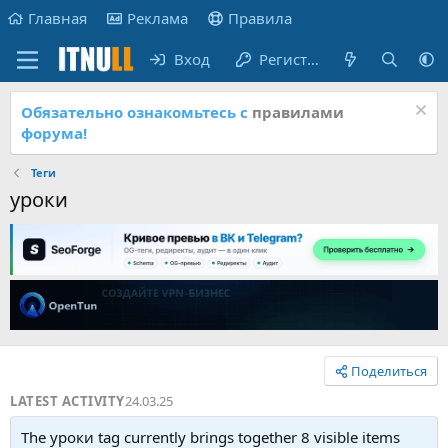
Главная
Реклама
Правила
Вход
Регистрация
Обязательно ознакомьтесь с
правилами
форума!
Теги
уроки
Поделиться
LATEST ACTIVITY
24.03.25
The уроки tag currently brings together 8 visible items