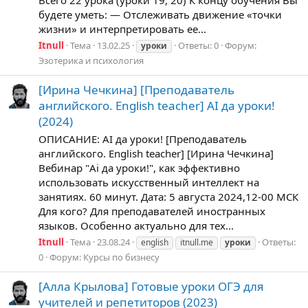
Всего 22 урока (уроки 19, 20) К концу обучения Вы
будете уметь: — Отслеживать движение «точки
жизни» и интерпретировать ее...
Itnull
Тема
13.02.25
Ответы: 0
Форум:
уроки
Эзотерика и психология
[Ирина Чечкина] [Преподаватель
английского. English teacher] AI да уроки!
(2024)
ОПИСАНИЕ: AI да уроки! [Преподаватель
английского. English teacher] [Ирина Чечкина]
Вебинар "Ai да уроки!", как эффективно
использовать искусственный интеллект на
занятиях. 60 минут. Дата: 5 августа 2024,12-00 МСК
Для кого? Для преподавателей иностранных
языков. Особенно актуально для тех...
Itnull
Тема
23.08.24
Ответы:
english
itnull.me
уроки
0
Форум:
Курсы по бизнесу
[Алла Крылова] Готовые уроки ОГЭ для
учителей и репетиторов (2023)