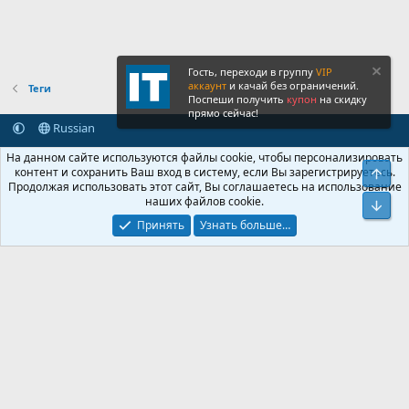
Гость, переходи в группу
VIP
аккаунт
и качай без ограничений.
Теги
Поспеши получить
купон
на скидку
прямо сейчас!
Russian
Обратная связь
Условия и правила
На данном сайте используются файлы cookie, чтобы персонализировать
Политика конфиденциальности
Помощь
Главная
R
контент и сохранить Ваш вход в систему, если Вы зарегистрируетесь.
Свер
S
Продолжая использовать этот сайт, Вы соглашаетесь на использование
S
наших файлов cookie.
®
Community platform by XenForo
© 2010-2026 XenForo Ltd.
Сниз
Крупнейший форум по обмену приватной информацией
Принять
Узнать больше…
© 2013-2026 ITNULL.me
|
XenForo® © 2026 XenForo Ltd.