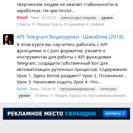
творческим людям не хватает стабильности в
заработках. Не зря почти...
Itnull
Тема
22.03.21
александра озерова
уроки
Ответы: 0
Форум:
Курсы по дизайну и графике
API Telegram Видеоуроки - Шмойлов (2018)
В этом курсе вы научитесь работать с API
функциями и с Json форматом, узнаете о
инструментах для работы с API функциями
Telegram, создадите собственный Бот для
автоматизации рутинных процессов. Содержание:
Урок 1. Здесь Ботов раздают? Урок 2. Осознание...
Урок 3. Начинаем кодить Урок 4. Что...
Railek
Тема
24.04.18
программирование
телеграм
Ответы: 0
Форум:
Курсы по программированию
уроки