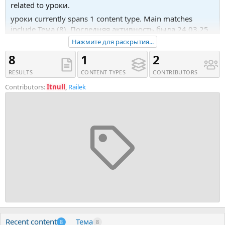
related to уроки.
уроки currently spans 1 content type. Main matches
include Тема (8). Последняя активность была 24.03.25
в 12:05.
Нажмите для раскрытия...
Recent tagged content includes Тема '[Edston] Уроки
8
1
2
катания на коньках и роликах для новичков (2024)',
RESULTS
CONTENT TYPES
CONTRIBUTORS
Тема '[Созвездие] Основы прогнозирования - 19, 20
уроки (2024)' and Тема '[Ирина Чечкина]
Contributors:
Itnull
,
Railek
[Преподаватель английского. English teacher] AI да
уроки! (2024)'.
Recent content
Тема
8
8