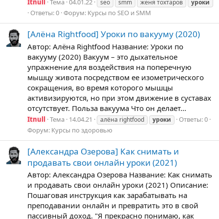
Itnull
Тема
04.01.22
seo
smm
женя тохтаров
уроки
Ответы: 0
Форум:
Курсы по SEO и SMM
[Алёна Rightfood] Уроки по вакууму (2020)
Автор: Алёна Rightfood Название: Уроки по
вакууму (2020) Вакуум – это дыхательное
упражнение для воздействия на поперечную
мышцу живота посредством ее изометрического
сокращения, во время которого мышцы
активизируются, но при этом движение в суставах
отсутствует. Польза вакуума Что он делает...
Itnull
Тема
14.04.21
Ответы: 0
алёна rightfood
уроки
Форум:
Курсы по здоровью
[Александра Озерова] Как снимать и
продавать свои онлайн уроки (2021)
Автор: Александра Озерова Название: Как снимать
и продавать свои онлайн уроки (2021) Описание:
Пошаговая инструкция как зарабатывать на
преподавании онлайн и превратить это в свой
пассивный доход. "Я прекрасно понимаю, как