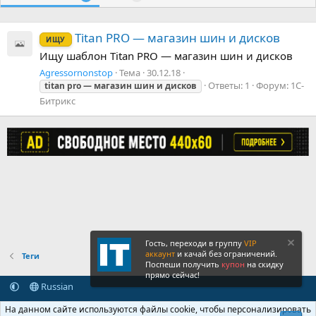
Titan PRO — магазин шин и дисков
ИЩУ
Ищу шаблон Titan PRO — магазин шин и дисков
Agressornonstop
Тема
30.12.18
Ответы: 1
Форум:
1С-
titan
pro
—
магазин
шин
и
дисков
Битрикс
Гость, переходи в группу
VIP
аккаунт
и качай без ограничений.
Теги
Поспеши получить
купон
на скидку
прямо сейчас!
Russian
Обратная связь
Условия и правила
На данном сайте используются файлы cookie, чтобы персонализировать