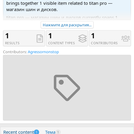
brings together 1 visible item related to titan pro —
магазин шин и дисков.
titan pro — магазин шин и дисков currently spans 1
content type. Main matches include Тема (1). Последняя
Нажмите для раскрытия...
активность была 30.12.18 в 14:03.
1
1
1
Recent tagged content includes Тема 'Titan PRO —
RESULTS
CONTENT TYPES
CONTRIBUTORS
магазин шин и дисков'.
Contributors:
Agressornonstop
Recent content
Тема
1
1