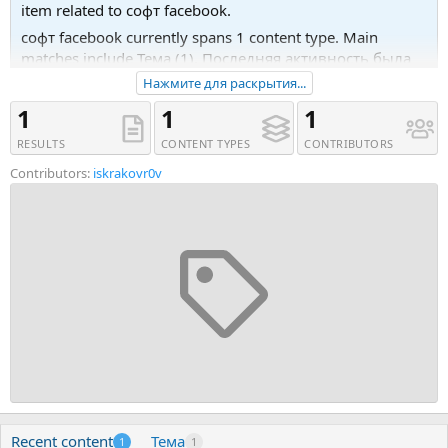
item related to софт facebook.
софт facebook currently spans 1 content type. Main
matches include Тема (1). Последняя активность была
07.07.20 в 17:39.
Нажмите для раскрытия...
Recent tagged content includes Тема 'Facebook комбайн.
1
1
1
Парсер Facebook. 5 лет на рынке ПО.'.
RESULTS
CONTENT TYPES
CONTRIBUTORS
Contributors:
iskrakovr0v
Recent content
Тема
1
1