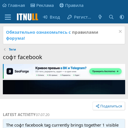
Главная
Реклама
Правила
Вход
Регистрация
Обязательно ознакомьтесь с
правилами
форума!
Теги
софт facebook
Поделиться
LATEST ACTIVITY
07.07.20
The софт facebook tag currently brings together 1 visible