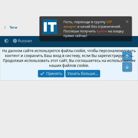
Гость, переходи в группу
VIP
аккаунт
и качай без ограничений.
Теги
Поспеши получить
купон
на скидку
прямо сейчас!
Russian
Обратная связь
Условия и правила
На данном сайте используются файлы cookie, чтобы персонализировать
Политика конфиденциальности
Помощь
Главная
R
контент и сохранить Ваш вход в систему, если Вы зарегистрируетесь.
Свер
S
Продолжая использовать этот сайт, Вы соглашаетесь на использование
S
наших файлов cookie.
®
Community platform by XenForo
© 2010-2026 XenForo Ltd.
Сниз
Крупнейший форум по обмену приватной информацией
Принять
Узнать больше…
© 2013-2026 ITNULL.me
|
XenForo® © 2026 XenForo Ltd.