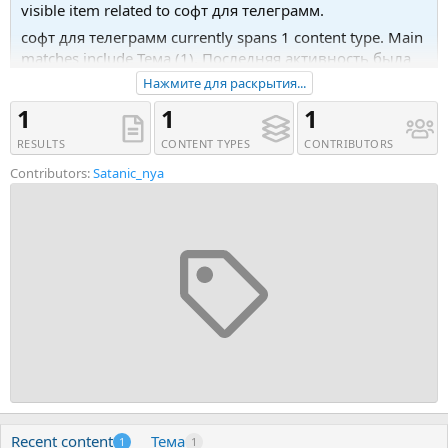
visible item related to софт для телеграмм.
софт для телеграмм currently spans 1 content type. Main
matches include Тема (1). Последняя активность была
27.02.19 в 01:12.
Нажмите для раскрытия...
Recent tagged content includes Тема 'Telegram Tools 3 -
1
1
1
Инвайтер в каналы/группы/Спамер/Парсер/
RESULTS
CONTENT TYPES
CONTRIBUTORS
Мультитул'.
Contributors:
Satanic_nya
Recent content
Тема
1
1