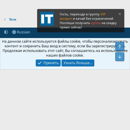
Гость, переходи в группу
VIP
аккаунт
и качай без ограничений.
Теги
Поспеши получить
купон
на скидку
прямо сейчас!
Russian
Обратная связь
Условия и правила
На данном сайте используются файлы cookie, чтобы персонализировать
Политика конфиденциальности
Помощь
Главная
R
контент и сохранить Ваш вход в систему, если Вы зарегистрируетесь.
Свер
S
Продолжая использовать этот сайт, Вы соглашаетесь на использование
S
наших файлов cookie.
®
Community platform by XenForo
© 2010-2026 XenForo Ltd.
Сниз
Крупнейший форум по обмену приватной информацией
Принять
Узнать больше…
© 2013-2026 ITNULL.me
|
XenForo® © 2026 XenForo Ltd.