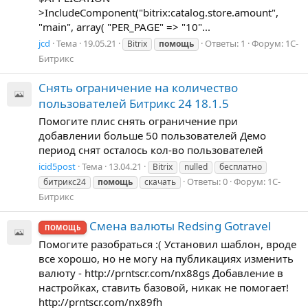
>IncludeComponent("bitrix:catalog.store.amount",
"main", array( "PER_PAGE" => "10"...
jcd
Тема
19.05.21
Ответы: 1
Форум:
1С-
Bitrix
помощь
Битрикс
Снять ограничение на количество
пользователей Битрикс 24 18.1.5
Помогите плис снять ограничение при
добавлении больше 50 пользователей Демо
период снят осталось кол-во пользователей
icid5post
Тема
13.04.21
Bitrix
nulled
бесплатно
Ответы: 0
Форум:
1С-
битрикс24
помощь
скачать
Битрикс
Смена валюты Redsing Gotravel
ПОМОЩЬ
Помогите разобраться :( Установил шаблон, вроде
все хорошо, но не могу на публикациях изменить
валюту - http://prntscr.com/nx88gs Добавление в
настройках, ставить базовой, никак не помогает!
http://prntscr.com/nx89fh