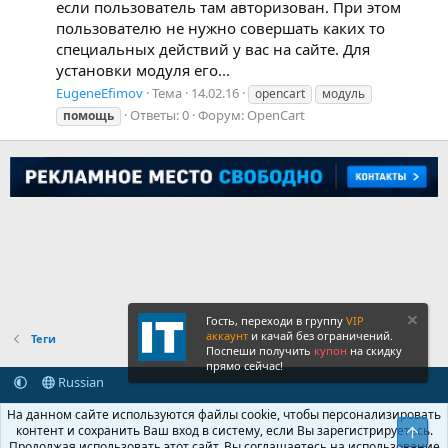
если пользователь там авторизован. При этом
пользователю не нужно совершать каких то
специальных действий у вас на сайте. Для
установки модуля его...
EugeneEfimov
Тема
14.02.16
opencart
модуль
Ответы: 0
Форум:
OpenCart
помощь
Гость, переходи в группу
VIP
аккаунт
и качай без ограничений.
Теги
Поспеши получить
купон
на скидку
прямо сейчас!
Russian
Обратная связь
Условия и правила
На данном сайте используются файлы cookie, чтобы персонализировать
Политика конфиденциальности
Помощь
Главная
R
контент и сохранить Ваш вход в систему, если Вы зарегистрируетесь.
Свер
S
Продолжая использовать этот сайт, Вы соглашаетесь на использование