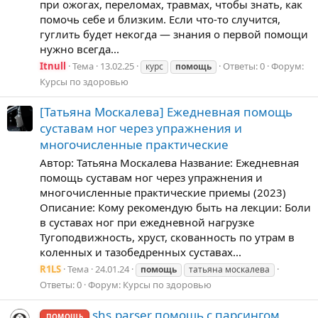
при ожогах, переломах, травмах, чтобы знать, как
помочь себе и близким. Если что-то случится,
гуглить будет некогда — знания о первой помощи
нужно всегда...
Itnull
Тема
13.02.25
Ответы: 0
Форум:
курс
помощь
Курсы по здоровью
[Татьяна Москалева] Ежедневная помощь
суставам ног через упражнения и
многочисленные практические
Автор: Татьяна Москалева Название: Ежедневная
помощь суставам ног через упражнения и
многочисленные практические приемы (2023)
Описание: Кому рекомендую быть на лекции: Боли
в суставах ног при ежедневной нагрузке
Тугоподвижность, хруст, скованность по утрам в
коленных и тазобедренных суставах...
R1LS
Тема
24.01.24
помощь
татьяна москалева
Ответы: 0
Форум:
Курсы по здоровью
shs.parser помощь с парсингом
ПОМОЩЬ