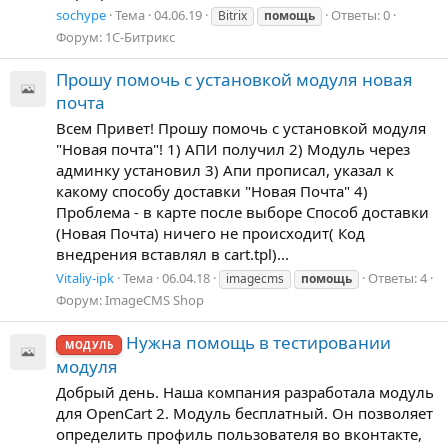
sochype
Тема
04.06.19
Ответы: 0
Bitrix
помощь
Форум:
1С-Битрикс
Прошу помочь с установкой модуля новая
почта
Всем Привет! Прошу помочь с установкой модуля
"Новая почта"! 1) АПИ получил 2) Модуль через
админку установил 3) Апи прописал, указал к
какому способу доставки "Новая Почта" 4)
Проблема - в карте после выборе Способ доставки
(Новая Почта) ничего не происходит( Код
внедрения вставлял в cart.tpl)...
Vitaliy-ipk
Тема
06.04.18
Ответы: 4
imagecms
помощь
Форум:
ImageCMS Shop
Нужна помощь в тестировании
МОДУЛЬ
модуля
Добрый день. Наша компания разработала модуль
для OpenCart 2. Модуль бесплатный. Он позволяет
определить профиль пользователя во вконтакте,