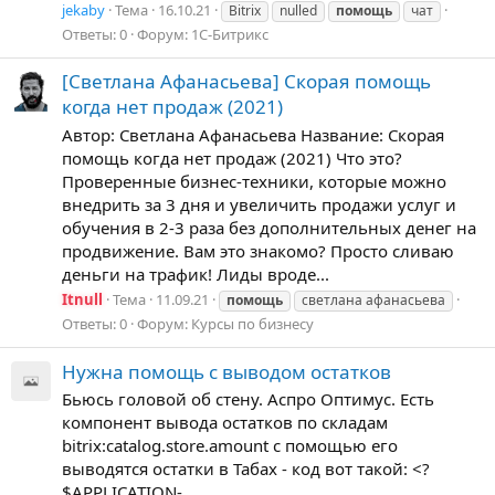
jekaby
Тема
16.10.21
Bitrix
nulled
помощь
чат
Ответы: 0
Форум:
1С-Битрикс
[Светлана Афанасьева] Cкорая помощь
когда нет продаж (2021)
Автор: Светлана Афанасьева Название: Cкорая
помощь когда нет продаж (2021) Что это?
Проверенные бизнес-техники, которые можно
внедрить за 3 дня и увеличить продажи услуг и
обучения в 2-3 раза без дополнительных денег на
продвижение. Вам это знакомо? Просто сливаю
деньги на трафик! Лиды вроде...
Itnull
Тема
11.09.21
помощь
светлана афанасьева
Ответы: 0
Форум:
Курсы по бизнесу
Нужна помощь с выводом остатков
Бьюсь головой об стену. Аспро Оптимус. Есть
компонент вывода остатков по складам
bitrix:catalog.store.amount с помощью его
выводятся остатки в Табах - код вот такой: <?
$APPLICATION-