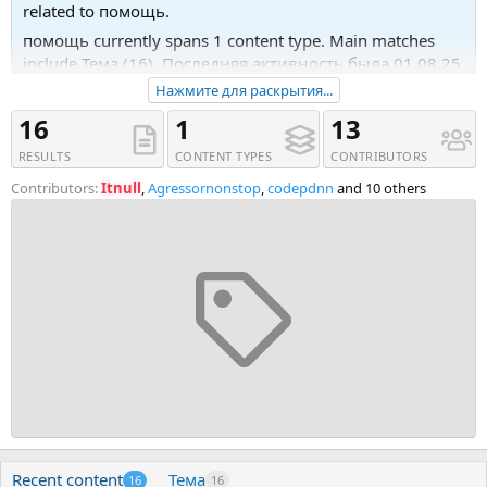
related to помощь.
помощь currently spans 1 content type. Main matches
include Тема (16). Последняя активность была 01.08.25
в 14:12.
Нажмите для раскрытия...
Recent tagged content includes Тема 'Ищу помощь в
16
1
13
настройке Сотбит Маркетплейс + создание и
RESULTS
CONTENT TYPES
CONTRIBUTORS
установка недостающих модулей.', Тема '[Level One]
Первая помощь - Курс, который может спасти жизнь
Contributors:
Itnull
,
Agressornonstop
,
codepdnn
and 10 others
(2024)' and Тема '[Татьяна Москалева] Ежедневная
помощь суставам ног через упражнения и
многочисленные практические'.
Recent content
Тема
16
16