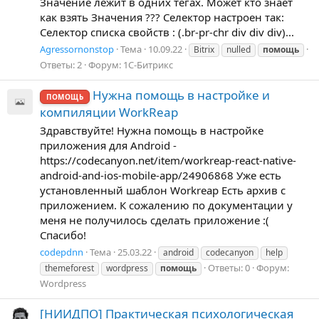
Значение лежит в одних тегах. Может кто знает
как взять Значения ??? Селектор настроен так:
Селектор списка свойств : (.br-pr-chr div div div)...
Agressornonstop
Тема
10.09.22
Bitrix
nulled
помощь
Ответы: 2
Форум:
1С-Битрикс
Нужна помощь в настройке и
ПОМОЩЬ
компиляции WorkReap
Здравствуйте! Нужна помощь в настройке
приложения для Android -
https://codecanyon.net/item/workreap-react-native-
android-and-ios-mobile-app/24906868 Уже есть
установленный шаблон Workreap Есть архив с
приложением. К сожалению по документации у
меня не получилось сделать приложение :(
Спасибо!
codepdnn
Тема
25.03.22
android
codecanyon
help
Ответы: 0
Форум:
themeforest
wordpress
помощь
Wordpress
[НИИДПО] Практическая психологическая