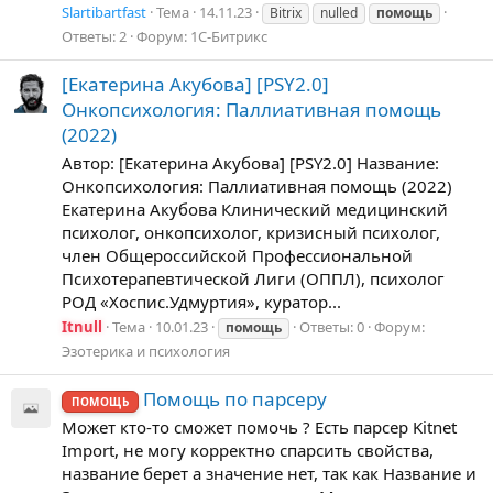
Slartibartfast
Тема
14.11.23
Bitrix
nulled
помощь
Ответы: 2
Форум:
1С-Битрикс
[Екатерина Акубова] [PSY2.0]
Онкопсихология: Паллиативная помощь
(2022)
Автор: [Екатерина Акубова] [PSY2.0] Название:
Онкопсихология: Паллиативная помощь (2022)
Екатерина Акубова Клинический медицинский
психолог, онкопсихолог, кризисный психолог,
член Общероссийской Профессиональной
Психотерапевтической Лиги (ОППЛ), психолог
РОД «Хоспис.Удмуртия», куратор...
Itnull
Тема
10.01.23
Ответы: 0
Форум:
помощь
Эзотерика и психология
Помощь по парсеру
ПОМОЩЬ
Может кто-то сможет помочь ? Есть парсер Kitnet
Import, не могу корректно спарсить свойства,
название берет а значение нет, так как Название и