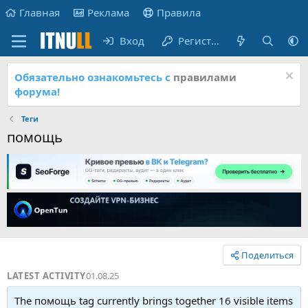
Главная
Реклама
Правила
Вход
Регистрация
Обязательно ознакомьтесь с
правилами
форума!
Теги
помощь
Поделиться
LATEST ACTIVITY
01.08.25
The помощь tag currently brings together 16 visible items