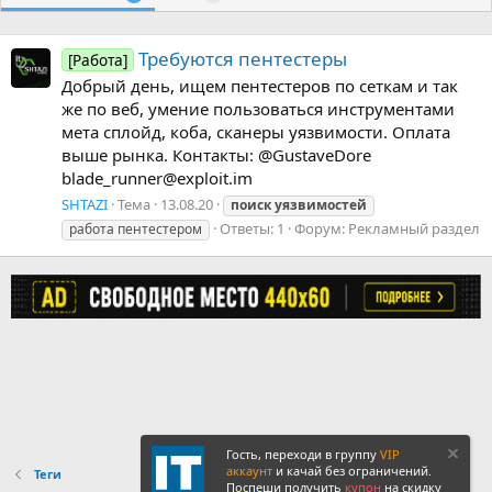
Требуются пентестеры
[Работа]
Добрый день, ищем пентестеров по сеткам и так
же по веб, умение пользоваться инструментами
мета сплойд, коба, сканеры уязвимости. Оплата
выше рынка. Контакты: @GustaveDore
blade_runner@exploit.im
SHTAZI
Тема
13.08.20
поиск
уязвимостей
Ответы: 1
Форум:
Рекламный раздел
работа пентестером
Гость, переходи в группу
VIP
аккаунт
и качай без ограничений.
Теги
Поспеши получить
купон
на скидку