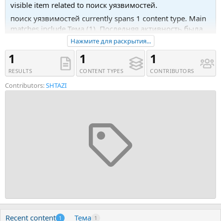
visible item related to поиск уязвимостей.
поиск уязвимостей currently spans 1 content type. Main
matches include Тема (1). Последняя активность была
13.08.20 в 12:35.
Нажмите для раскрытия...
Recent tagged content includes Тема 'Требуются
1
1
1
пентестеры'.
RESULTS
CONTENT TYPES
CONTRIBUTORS
Contributors:
SHTAZI
Recent content
Тема
1
1