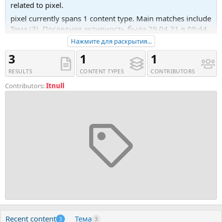
related to pixel.
pixel currently spans 1 content type. Main matches include
Тема (3). Последняя активность была 29.04.21 в 09:44.
Нажмите для раскрытия...
Recent tagged content includes Тема '[Creativemarket]
Pixel Stream Effect Photoshop Action (2021)', Тема 'Pixel
3
1
1
v2.0.5 - скрипт хостинга файлов' and Тема 'Pixel v1.3 -
RESULTS
CONTENT TYPES
CONTRIBUTORS
Photo &amp;amp; Video stock sharing script'.
Contributors:
Itnull
Recent content
Тема
3
3