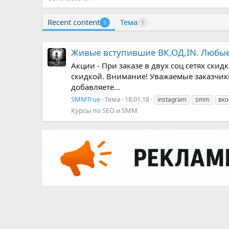
Recent content
Тема
1
1
Живые вступившие ВК,ОД,IN. Любые 
Акции - При заказе в двух соц сетях скид
скидкой. Внимание! Уважаемые заказчики
добавляете...
SMMTrue
Тема
18.01.18
instagram
smm
вко
Курсы по SEO и SMM