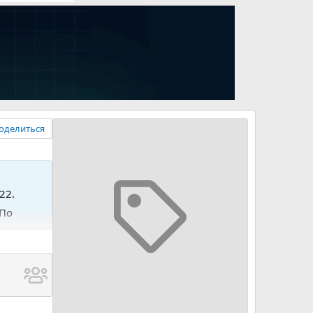
оделиться
22.
 По