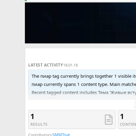
LATEST ACTIVITY
18.01.18
The пиар tag currently brings together 1 visible i
пиар currently spans 1 content type. Main matc
Recent tagged content includes Тема 'Живые в
спискам ID'.
1
1
RESULTS
CONTEN
SMMTrue
Contributors: