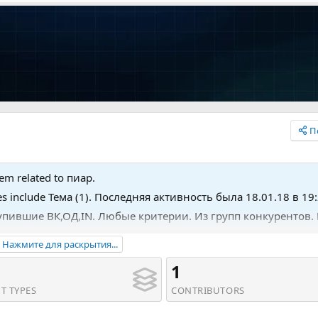
П
tem related to пиар.
hes include Тема (1). Последняя активность была 18.01.18 в 19:
ступившие ВК,ОД,IN. Любые критерии. Из групп конкурентов.
Нажмите для раскрытия...
1
T TYPES
CONTRIBUTORS