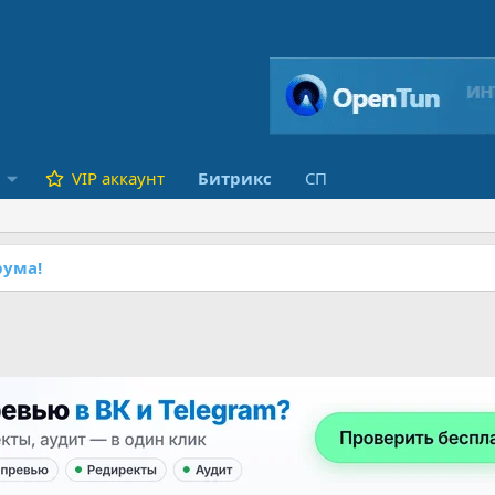
VIP аккаунт
Битрикс
СП
ума!