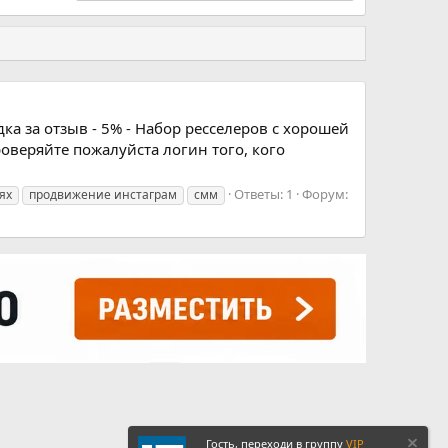
дка за отзыв - 5% - Набор ресселеров с хорошей
оверяйте пожалуйста логин того, кого
Ответы: 1
Форум:
ях
продвижение инстаграм
смм
Гость, переходи в группу
VIP