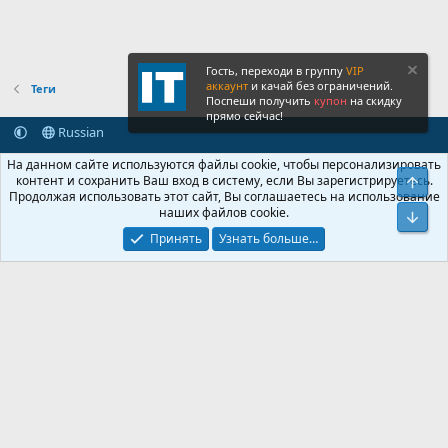
Гость, переходи в группу
VIP
аккаунт
и качай без ограничений.
Теги
Поспеши получить
купон
на скидку
прямо сейчас!
Russian
Обратная связь
Условия и правила
На данном сайте используются файлы cookie, чтобы персонализировать
Политика конфиденциальности
Помощь
Главная
R
контент и сохранить Ваш вход в систему, если Вы зарегистрируетесь.
Свер
S
Продолжая использовать этот сайт, Вы соглашаетесь на использование
S
наших файлов cookie.
®
Community platform by XenForo
© 2010-2026 XenForo Ltd.
Сниз
Крупнейший форум по обмену приватной информацией
Принять
Узнать больше…
© 2013-2026 ITNULL.me
|
XenForo® © 2026 XenForo Ltd.