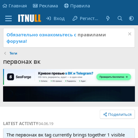
Главная
Реклама
Правила
Вход
Регистрация
Обязательно ознакомьтесь с
правилами
форума!
Теги
первонах вк
Поделиться
LATEST ACTIVITY
04.06.19
The первонах вк tag currently brings together 1 visible