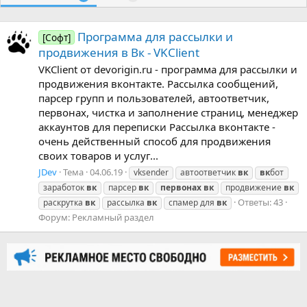
Программа для рассылки и
[Софт]
продвижения в Вк - VKClient
VKClient от devorigin.ru - программа для рассылки и
продвижения вконтакте. Рассылка сообщений,
парсер групп и пользователей, автоответчик,
первонах, чистка и заполнение страниц, менеджер
аккаунтов для переписки Рассылка вконтакте -
очень действенный способ для продвижения
своих товаров и услуг...
JDev
Тема
04.06.19
vksender
автоответчик
вк
вк
бот
заработок
вк
парсер
вк
первонах
вк
продвижение
вк
Ответы: 43
раскрутка
вк
рассылка
вк
спамер для
вк
Форум:
Рекламный раздел