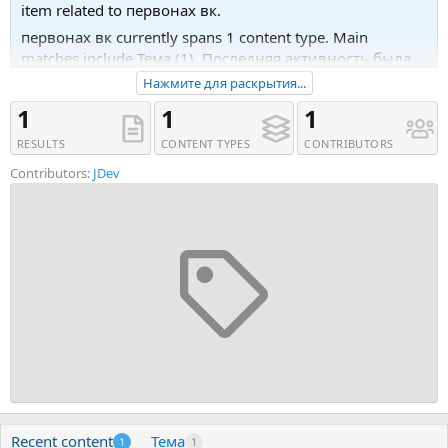
item related to первонах вк.
первонах вк currently spans 1 content type. Main
matches include Тема (1). Последняя активность была
04.06.19 в 19:59.
Нажмите для раскрытия...
Recent tagged content includes Тема 'Программа для
1
1
1
рассылки и продвижения в Вк - VKClient'.
RESULTS
CONTENT TYPES
CONTRIBUTORS
Contributors:
JDev
Recent content
Тема
1
1