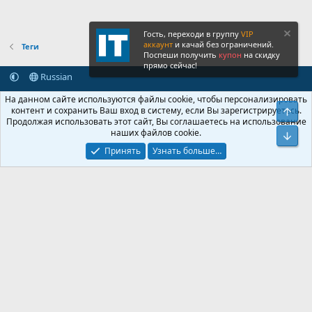
Гость, переходи в группу
VIP
аккаунт
и качай без ограничений.
Теги
Поспеши получить
купон
на скидку
прямо сейчас!
Russian
Обратная связь
Условия и правила
На данном сайте используются файлы cookie, чтобы персонализировать
Политика конфиденциальности
Помощь
Главная
R
контент и сохранить Ваш вход в систему, если Вы зарегистрируетесь.
Свер
S
Продолжая использовать этот сайт, Вы соглашаетесь на использование
S
наших файлов cookie.
®
Community platform by XenForo
© 2010-2026 XenForo Ltd.
Сниз
Крупнейший форум по обмену приватной информацией
Принять
Узнать больше…
© 2013-2026 ITNULL.me
|
XenForo® © 2026 XenForo Ltd.