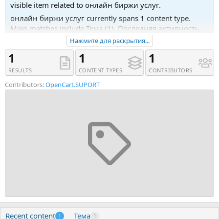
visible item related to онлайн биржи услуг.
онлайн биржи услуг currently spans 1 content type.
Main matches include Тема (1). Последняя активность
была 24.10.17 в 04:51.
Нажмите для раскрытия...
Recent tagged content includes Тема 'Готовый сайт
1
1
1
&amp;quot;Онлайн Биржи Услуг&amp;quot;
RESULTS
CONTENT TYPES
CONTRIBUTORS
(Freelance)'.
Contributors:
OpenCart.SUPORT
Recent content
Тема
1
1