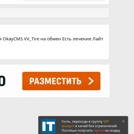
 OkayCMS VV_Tire на обмен Есть лечение Лайт
Гость, переходи в группу
VIP
аккаунт
и качай без ограничений.
Поспеши получить
купон
на скидку