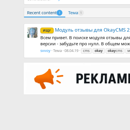
Recent content
Тема
1
1
Модуль отзывы для OkayCMS 2.
ИЩУ
Всем привет. В поиске модуля отзывы дл
версии - забудьте про нулл. В общем мож
svvoy
Тема
08.04.19
cms
okay
okay
cms
м