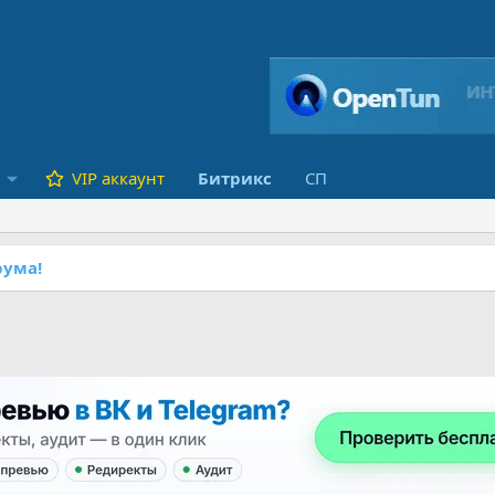
VIP аккаунт
Битрикс
СП
ума!