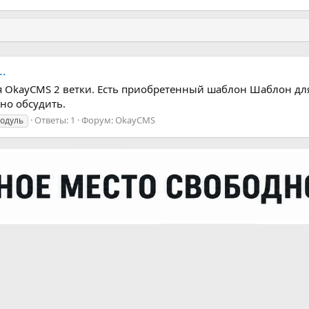
.
я OkayCMS 2 ветки. Есть приобретенный шаблон Шаблон для
но обсудить.
Ответы: 1
Форум:
OkayCMS
одуль