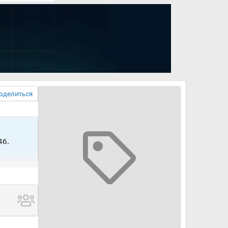
оделиться
46.