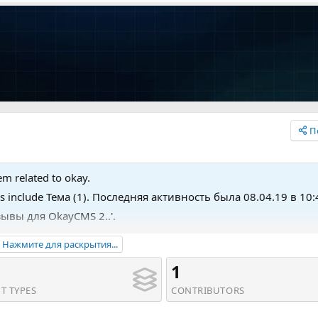
П
em related to okay.
es include Тема (1). Последняя активность была 08.04.19 в 10:
зывы для OkayCMS 2..'.
Нажмите для раскрытия...
1
T TYPES
CONTRIBUTORS