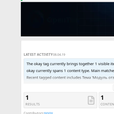
LATEST ACTIVITY
08.04.19
The okay tag currently brings together 1 visible it
okay currently spans 1 content type. Main match
Recent tagged content includes Тема 'Модуль от
1
1
RESULTS
CONTEN
svvoy
Contributors: