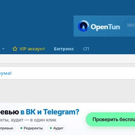
VIP аккаунт
Битрикс
СП
ума!