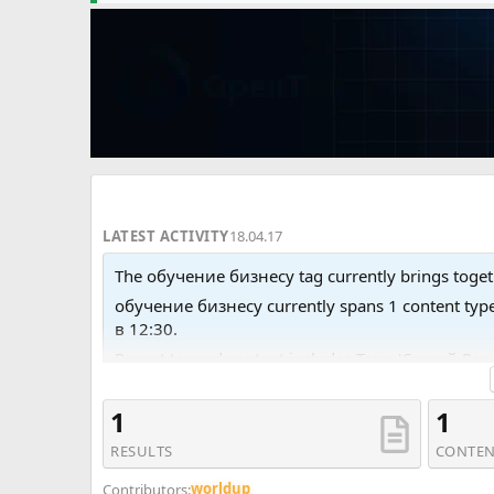
LATEST ACTIVITY
18.04.17
The обучение бизнесу tag currently brings togeth
обучение бизнесу currently spans 1 content typ
в 12:30.
Recent tagged content includes Тема 'Сергей Р
1
1
RESULTS
CONTEN
worldup
Contributors: