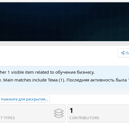
П
er 1 visible item related to обучение бизнесу.
e. Main matches include Тема (1). Последняя активность была 
етивых - Сценарий своими руками 4'.
Нажмите для раскрытия...
1
T TYPES
CONTRIBUTORS