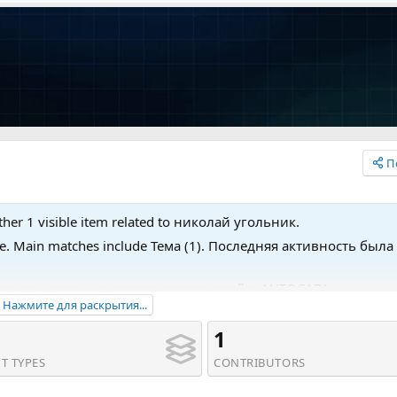
П
her 1 visible item related to николай угольник.
pe. Main matches include Тема (1). Последняя активность была
рование наружных электрических сетей в AUTOCAD'.
Нажмите для раскрытия...
1
T TYPES
CONTRIBUTORS