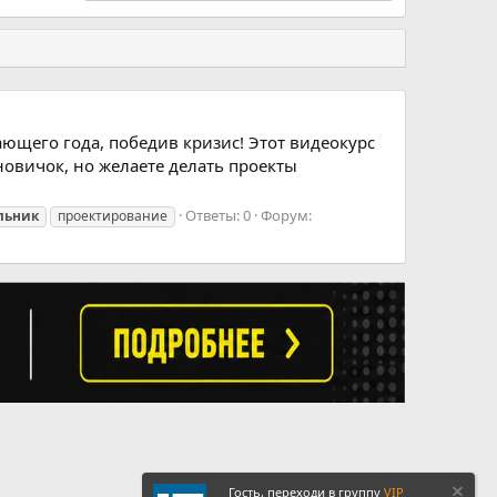
ющего года, победив кризис! Этот видеокурс
новичок, но желаете делать проекты
Ответы: 0
Форум:
льник
проектирование
Гость, переходи в группу
VIP