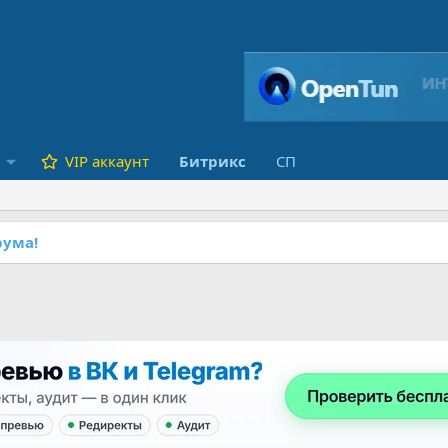
VIP аккаунт
Битрикс
СП
ума!