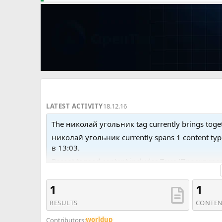
LATEST ACTIVITY
18.12.16
The николай угольник tag currently brings toget
николай угольник currently spans 1 content ty
в 13:03.
Recent tagged content includes Тема 'Проекти
1
1
RESULTS
CONTEN
worldup
Contributors: