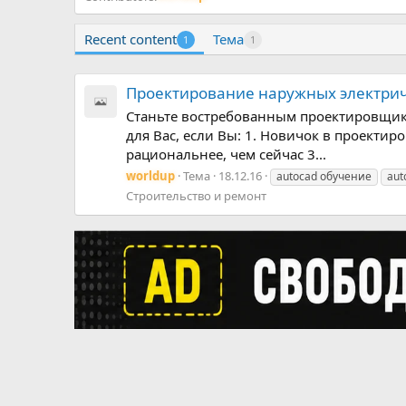
Recent content
Тема
1
1
Проектирование наружных электрич
Станьте востребованным проектировщико
для Вас, если Вы: 1. Новичок в проектир
рациональнее, чем сейчас 3...
worldup
Тема
18.12.16
autocad обучение
aut
Строительство и ремонт