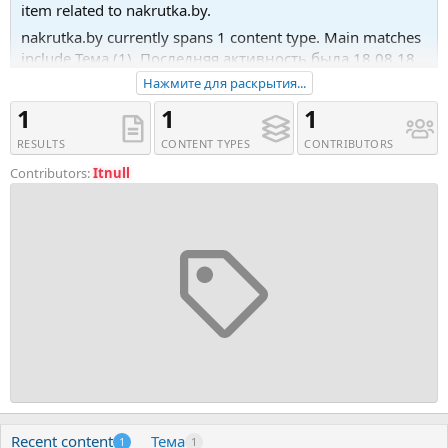
item related to nakrutka.by.
nakrutka.by currently spans 1 content type. Main matches
include Тема (1). Последняя активность была 18.08.18
в 19:52.
Нажмите для раскрытия...
Recent tagged content includes Тема 'Скрипт
1
1
1
Nakrutka.by'.
RESULTS
CONTENT TYPES
CONTRIBUTORS
Contributors:
Itnull
Recent content
Тема
1
1