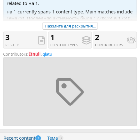
related to на 1.
на 1 currently spans 1 content type. Main matches include
Тема (3). Последняя активность была 17.08.24 в 17:40.
Нажмите для раскрытия...
Recent tagged content includes Тема '[Дмитрий Leto
Бородич] [Boosty] Арбитраж трафика УБТ. Подписка на
3
1
2
1 месяц (2024)', Тема '[Алексей Фадеев] [Boosty]
RESULTS
CONTENT TYPES
CONTRIBUTORS
Простые для повторения способы заработка.
Подписка на 1 месяц (2024)' and Тема 'Здравствуйте
Contributors:
Itnull
,
qlatu
нужен совет в выборе'.
Recent content
Тема
3
3