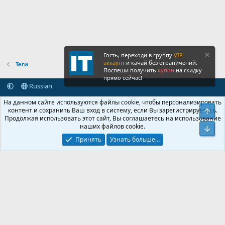
Гость, переходи в группу
VIP
аккаунт
и качай без ограничений.
Теги
Поспеши получить
купон
на скидку
прямо сейчас!
Russian
Обратная связь
Условия и правила
На данном сайте используются файлы cookie, чтобы персонализировать
Политика конфиденциальности
Помощь
Главная
R
контент и сохранить Ваш вход в систему, если Вы зарегистрируетесь.
Свер
S
Продолжая использовать этот сайт, Вы соглашаетесь на использование
S
наших файлов cookie.
®
Community platform by XenForo
© 2010-2026 XenForo Ltd.
Сниз
Крупнейший форум по обмену приватной информацией
Принять
Узнать больше…
© 2013-2026 ITNULL.me
|
XenForo® © 2026 XenForo Ltd.