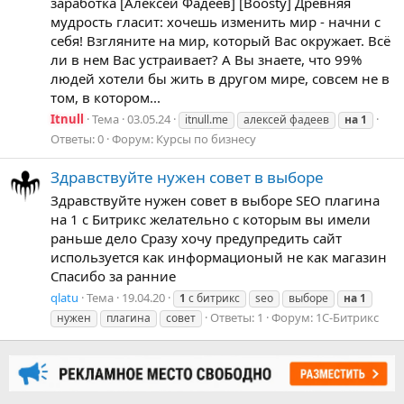
заработка [Алексей Фадеев] [Boosty] Древняя
мудрость гласит: хочешь изменить мир - начни с
себя! Взгляните на мир, который Вас окружает. Всё
ли в нем Вас устраивает? А Вы знаете, что 99%
людей хотели бы жить в другом мире, совсем не в
том, в котором...
Itnull
Тема
03.05.24
itnull.me
алексей фадеев
на
1
Ответы: 0
Форум:
Курсы по бизнесу
Здравствуйте нужен совет в выборе
Здравствуйте нужен совет в выборе SEO плагина
на 1 с Битрикс желательно с которым вы имели
раньше дело Сразу хочу предупредить сайт
используется как информационый не как магазин
Спасибо за ранние
qlatu
Тема
19.04.20
1
с битрикс
seo
выборе
на
1
Ответы: 1
Форум:
1С-Битрикс
нужен
плагина
совет