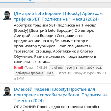
[Дмитрий Leto Бородич] [Boosty] Арбитраж
трафика УБТ. Подписка на 1 месяц (2024)
Арбитраж трафика УБТ (подписка на 1 месяц)
[Boosty] [Дмитрий Leto Бородич] Об авторе:
Дмитрий Leto Бородич Специалист по
продвижению на Ютубе. Комментатор и
организатор турниров. Smm специалист и
таргетолог. Стример. Арбитажник и блогер
Обучение: Разные схемы по продвижению в
социальных сетях...
Itnull
Тема
17.08.24
itnull.me
seo
smm
арбитраж
Ответы: 0
Форум:
Курсы по SEO
арбитраж трафика
на
1
и SMM
[Алексей Фадеев] [Boosty] Простые для
повторения способы заработка. Подписка на
1 месяц (2024)
ОПИСАНИЕ: Простые для повторения способы