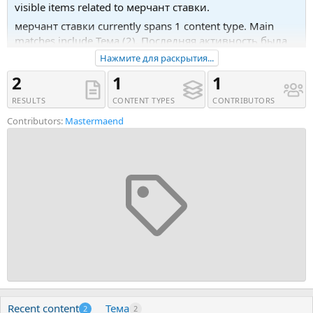
visible items related to мерчант ставки.
мерчант ставки currently spans 1 content type. Main
matches include Тема (2). Последняя активность была
13.06.21 в 01:34.
Нажмите для раскрытия...
Recent tagged content includes Тема 'Организуем прием
2
1
1
средств для ваших проектов.'.
RESULTS
CONTENT TYPES
CONTRIBUTORS
Contributors:
Mastermaend
Recent content
Тема
2
2