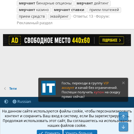
мерчант
бинарные опционы
мерчант
дейтинг
мерчант
казино
мерчант
ставки
прием платежей
Ответы: 13
Форум:
прием средств
эквайринг
Рекламный раздел
Гость, переходи в группу
VIP
аккаунт
и качай без ограничений.
Теги
Поспеши получить
купон
на скидку
прямо сейчас!
Russian
Обратная связь
Условия и правила
На данном сайте используются файлы cookie, чтобы персонализировать
Политика конфиденциальности
Помощь
Главная
R
контент и сохранить Ваш вход в систему, если Вы зарегистрируетесь.
Свер
S
Продолжая использовать этот сайт, Вы соглашаетесь на использование
S
наших файлов cookie.
®
Community platform by XenForo
© 2010-2026 XenForo Ltd.
Сниз
Крупнейший форум по обмену приватной информацией
Принять
Узнать больше…