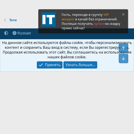
Гость, переходи в группу
VIP
аккаунт
и качай без ограничений.
Теги
Поспеши получить
купон
на скидку
прямо сейчас!
Russian
Обратная связь
Условия и правила
На данном сайте используются файлы cookie, чтобы персонализировать
Политика конфиденциальности
Помощь
Главная
R
контент и сохранить Ваш вход в систему, если Вы зарегистрируетесь.
Свер
S
Продолжая использовать этот сайт, Вы соглашаетесь на использование
S
наших файлов cookie.
®
Community platform by XenForo
© 2010-2026 XenForo Ltd.
Сниз
Крупнейший форум по обмену приватной информацией
Принять
Узнать больше…
© 2013-2026 ITNULL.me
|
XenForo® © 2026 XenForo Ltd.