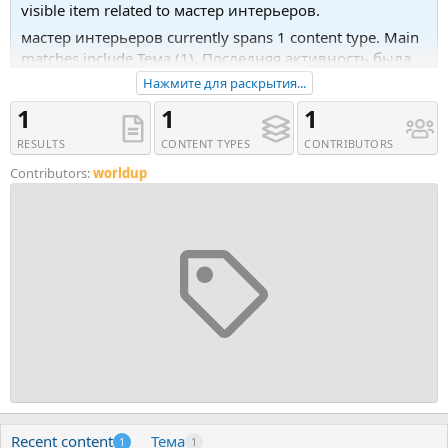
visible item related to мастер интерьеров.
мастер интерьеров currently spans 1 content type. Main
matches include Тема (1). Последняя активность была
28.05.16 в 13:04.
Нажмите для раскрытия...
Recent tagged content includes Тема 'Гузель Зартдинова
1
1
1
- Мастер интерьеров в 3ds max'.
RESULTS
CONTENT TYPES
CONTRIBUTORS
Contributors:
worldup
Recent content
Тема
1
1