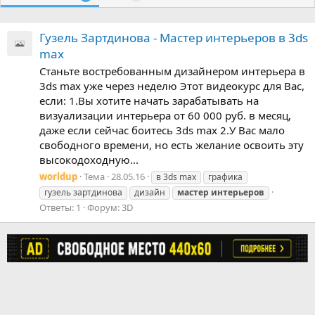
Гузель Зартдинова - Мастер интерьеров в 3ds
max
Станьте востребованным дизайнером интерьера в
3ds max уже через неделю Этот видеокурс для Вас,
если: 1.Вы хотите начать зарабатывать на
визуализации интерьера от 60 000 руб. в месяц,
даже если сейчас боитесь 3ds max 2.У Вас мало
свободного времени, но есть желание освоить эту
высокодоходную...
worldup
Тема
28.05.16
в 3ds max
графика
гузель зартдинова
дизайн
мастер
интерьеров
Ответы: 1
Форум:
3D