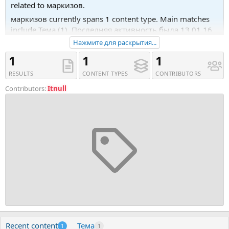
related to маркизов.
маркизов currently spans 1 content type. Main matches
include Тема (1). Последняя активность была 13.01.16
в 10:18.
Нажмите для раскрытия...
Recent tagged content includes Тема 'Маркизов -
1
1
1
Денежное расширение (2015)'.
RESULTS
CONTENT TYPES
CONTRIBUTORS
Contributors:
Itnull
Recent content
Тема
1
1