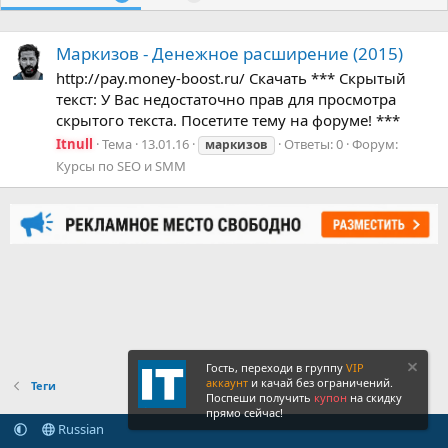
Маркизов - Денежное расширение (2015)
http://pay.money-boost.ru/ Скачать *** Скрытый
текст: У Вас недостаточно прав для просмотра
скрытого текста. Посетите тему на форуме! ***
Itnull
Тема
13.01.16
Ответы: 0
Форум:
маркизов
Курсы по SEO и SMM
Гость, переходи в группу
VIP
аккаунт
и качай без ограничений.
Теги
Поспеши получить
купон
на скидку
прямо сейчас!
Russian