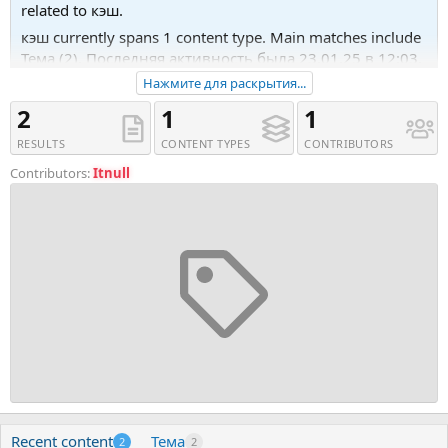
related to кэш.
кэш currently spans 1 content type. Main matches include
Тема (2). Последняя активность была 23.01.25 в 12:03.
Нажмите для раскрытия...
Recent tagged content includes Тема '[Игорь Градов]
Нейрокэш. Тариф Быстрый кэш (2024)' and Тема 'WP
2
1
1
Rocket - WordPress Speed Plugin nulled'.
RESULTS
CONTENT TYPES
CONTRIBUTORS
Contributors:
Itnull
Recent content
Тема
2
2