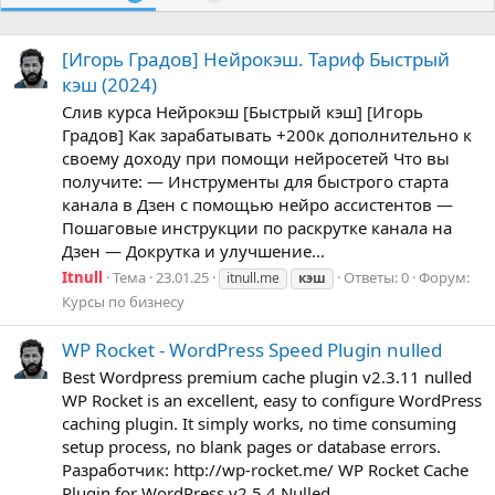
[Игорь Градов] Нейрокэш. Тариф Быстрый
кэш (2024)
Слив курса Нейрокэш [Быстрый кэш] [Игорь
Градов] Как зарабатывать +200к дополнительно к
своему доходу при помощи нейросетей Что вы
получите: — Инструменты для быстрого старта
канала в Дзен с помощью нейро ассистентов —
Пошаговые инструкции по раскрутке канала на
Дзен — Докрутка и улучшение...
Itnull
Тема
23.01.25
Ответы: 0
Форум:
itnull.me
кэш
Курсы по бизнесу
WP Rocket - WordPress Speed Plugin nulled
Best Wordpress premium cache plugin v2.3.11 nulled
WP Rocket is an excellent, easy to configure WordPress
caching plugin. It simply works, no time consuming
setup process, no blank pages or database errors.
Разработчик: http://wp-rocket.me/ WP Rocket Cache
Plugin for WordPress v2.5.4 Nulled...