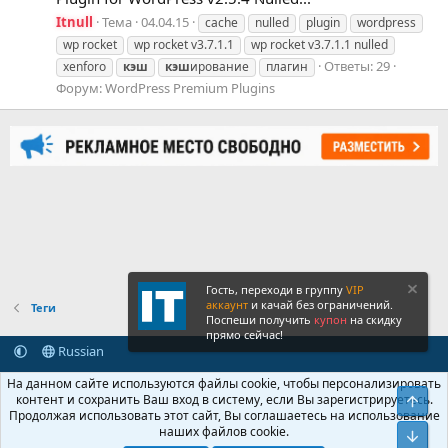
Itnull
Тема
04.04.15
cache
nulled
plugin
wordpress
wp rocket
wp rocket v3.7.1.1
wp rocket v3.7.1.1 nulled
Ответы: 29
xenforo
кэш
кэш
ирование
плагин
Форум:
WordPress Premium Plugins
Гость, переходи в группу
VIP
аккаунт
и качай без ограничений.
Теги
Поспеши получить
купон
на скидку
прямо сейчас!
Russian
Обратная связь
Условия и правила
На данном сайте используются файлы cookie, чтобы персонализировать
Политика конфиденциальности
Помощь
Главная
R
контент и сохранить Ваш вход в систему, если Вы зарегистрируетесь.
Свер
S
Продолжая использовать этот сайт, Вы соглашаетесь на использование
S
наших файлов cookie.
®
Community platform by XenForo
© 2010-2026 XenForo Ltd.
Сниз