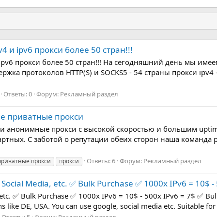
 и ipv6 прокси более 50 стран!!!
ipv6 прокси более 50 стран!!! На сегодняшний день мы имеем
ржка протоколов HTTP(S) и SOCKS5 - 54 страны прокси ipv4 
Ответы: 0
Форум:
Рекламный раздел
е приватные прокси
е и анонимные прокси с высокой скоростью и большим upti
артных. С заботой о репутации обеих сторон наша команда 
Ответы: 6
Форум:
Рекламный раздел
приватные прокси
прокси
Social Media, etc. ✅ Bulk Purchase ✅ 1000x IPv6 = 10$ -
etc. ✅ Bulk Purchase ✅ 1000x IPv6 = 10$ - 500x IPv6 = 7$ ✅ Bulk
s like DE, USA. You can use google, social media etc. Suitable for