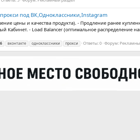
Ответы: 5
Форум:
Рекламный раздел
прокси под ВК,Одноклассники,Instagram
ение цены и качества продукта). - Продление ранее купленн
абинет. - Load Balancer (оптимальное распределение нагруз
Ответы: 0
Форум:
Рекламны
v6
вконтакте
одноклассники
прокси