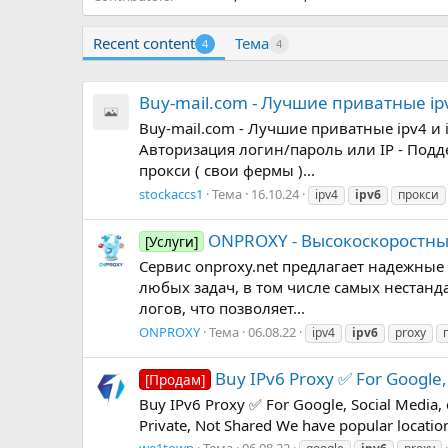
Recent content
Тема
4
4
Buy-mail.com - Лучшие приватные ipv4
Buy-mail.com - Лучшие приватные ipv4 и 
Авторизация логин/пароль или IP - Подде
прокси ( свои фермы )...
stockaccs1
Тема
16.10.24
ipv4
ipv6
прокси
ONPROXY - Высокоскоростны
[Услуги]
Сервис onproxy.net предлагает надежны
любых задач, в том числе самых нестанд
логов, что позволяет...
ONPROXY
Тема
06.08.22
ipv4
ipv6
proxy
Buy IPv6 Proxy ✅ For Google, 
[Продам]
Buy IPv6 Proxy ✅ For Google, Social Media, 
Private, Not Shared We have popular location