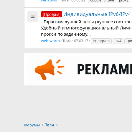
we1town
Тема
06.08.22
google
ipv6
proxy
Индивидуальные IPv6/IPv4 
[Продам]
- Гарантия лучшей цены (лучшее соотнош
Удобный и многофункциональный Личный К
прокси по заданному...
web-worm
Тема
07.03.17
instagram
ipv4
ip
Форумы
Теги