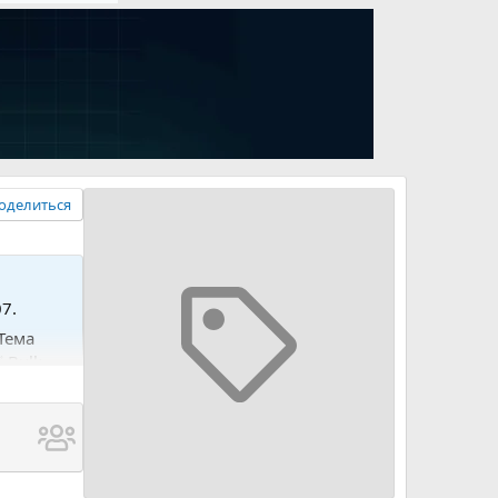
оделиться
07.
 Тема
✅ Bulk