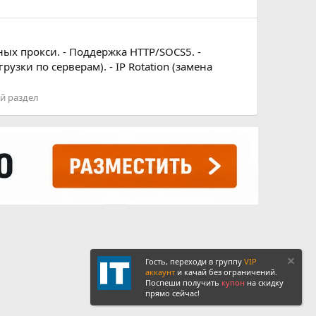
ых прокси. - Поддержка HTTP/SOCS5. -
ки по серверам). - IP Rotation (замена
й раздел
Гость, переходи в группу
VIP
аккаунт
и качай без ограничений.
Поспеши получить
купон
на скидку
прямо сейчас!