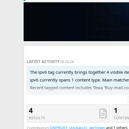
LATEST ACTIVITY
16.10.24
The ipv6 tag currently brings together 4 visible it
ipv6 currently spans 1 content type. Main match
Recent tagged content includes Тема 'Buy-mail.
'ONPROXY - Высокоскоростные приватные прокси'
Purchase ✅ 1000x IPv6 = 10$ - 500x IPv6 = 7$ ✅'
4
1
RESULTS
CONTEN
ONPROXY
,
stockaccs1
,
we1town
and 1 others
Contributors: