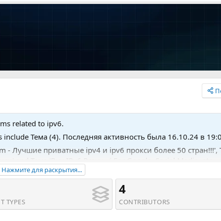
П
ems related to ipv6.
es include Тема (4). Последняя активность была 16.10.24 в 19:
com - Лучшие приватные ipv4 и ipv6 прокси более 50 стран!!!',
 and Тема 'Buy IPv6 Proxy ✅ For Google, Social Media, etc. 
Нажмите для раскрытия...
.
4
T TYPES
CONTRIBUTORS