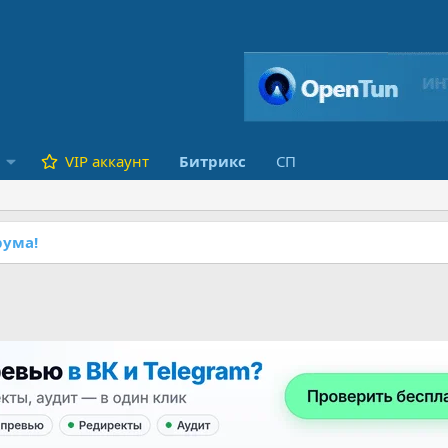
VIP аккаунт
Битрикс
СП
ума!