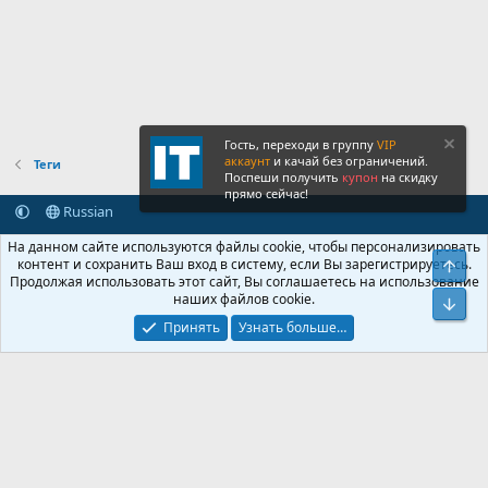
Гость, переходи в группу
VIP
аккаунт
и качай без ограничений.
Теги
Поспеши получить
купон
на скидку
прямо сейчас!
Russian
Обратная связь
Условия и правила
На данном сайте используются файлы cookie, чтобы персонализировать
Политика конфиденциальности
Помощь
Главная
R
контент и сохранить Ваш вход в систему, если Вы зарегистрируетесь.
Свер
S
Продолжая использовать этот сайт, Вы соглашаетесь на использование
S
наших файлов cookie.
®
Community platform by XenForo
© 2010-2026 XenForo Ltd.
Сниз
Крупнейший форум по обмену приватной информацией
Принять
Узнать больше…
© 2013-2026 ITNULL.me
|
XenForo® © 2026 XenForo Ltd.