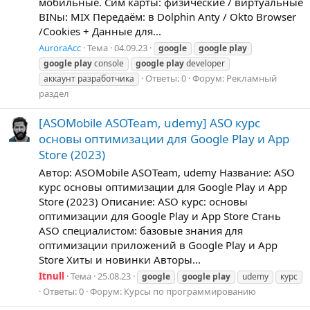
мобильные. Сим карты: физические / виртуальные
BINы: MIX Передаём: в Dolphin Anty / Okto Browser
/Cookies + Данные для...
AuroraAcc
Тема
04.09.23
google
google
play
google
play
console
google
play
developer
Ответы: 0
Форум:
Рекламный
аккаунт разработчика
раздел
[ASOMobile ASOTeam, udemy] ASO курс
основы оптимизации для Google Play и App
Store (2023)
Автор: ASOMobile ASOTeam, udemy Название: ASO
курс основы оптимизации для Google Play и App
Store (2023) Описание: ASO курс: основы
оптимизации для Google Play и App Store Стань
ASO специалистом: базовые знания для
оптимизации приложений в Google Play и App
Store Хиты и новинки Авторы...
Itnull
Тема
25.08.23
google
google
play
udemy
курс
Ответы: 0
Форум:
Курсы по программированию