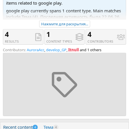
items related to google play.
google play currently spans 1 content type. Main matches
include Тема (4). Последняя активность была 22.06.26
в 09:43.
Нажмите для раскрытия...
Recent tagged content includes Тема '🚀 KADARO -
4
1
4
цифровые товары, VPN и eSIM', Тема 'AuroraAcc -
RESULTS
CONTENT TYPES
CONTRIBUTORS
продажа Google Play Console' and Тема '[ASOMobile
ASOTeam, udemy] ASO курс основы оптимизации для
Contributors:
AuroraAcc
,
develop_GP
,
Itnull
and 1 others
Google Play и App Store (2023)'.
Recent content
Тема
4
4