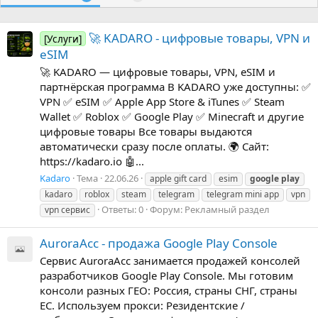
🚀 KADARO - цифровые товары, VPN и
[Услуги]
eSIM
🚀 KADARO — цифровые товары, VPN, eSIM и
партнёрская программа В KADARO уже доступны: ✅
VPN ✅ eSIM ✅ Apple App Store & iTunes ✅ Steam
Wallet ✅ Roblox ✅ Google Play ✅ Minecraft и другие
цифровые товары Все товары выдаются
автоматически сразу после оплаты. 🌍 Сайт:
https://kadaro.io 🤖...
Kadaro
Тема
22.06.26
apple gift card
esim
google
play
kadaro
roblox
steam
telegram
telegram mini app
vpn
Ответы: 0
Форум:
Рекламный раздел
vpn сервис
AuroraAcc - продажа Google Play Console
Сервис AuroraAcc занимается продажей консолей
разработчиков Google Play Console. Мы готовим
консоли разных ГЕО: Россия, страны СНГ, страны
ЕС. Используем прокси: Резидентские /