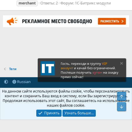
Ответы: 2
Форум:
1С-Битрикс модули
merchant
Гость, переходи в группу
VIP
аккаунт
и качай без ограничений.
Теги
Поспеши получить
купон
на скидку
прямо сейчас!
Russian
Обратная связь
Условия и правила
На данном сайте используются файлы cookie, чтобы персонализировать
Политика конфиденциальности
Помощь
Главная
R
контент и сохранить Ваш вход в систему, если Вы зарегистрируетесь.
Свер
S
Продолжая использовать этот сайт, Вы соглашаетесь на использование
S
наших файлов cookie.
®
Community platform by XenForo
© 2010-2026 XenForo Ltd.
Сниз
Крупнейший форум по обмену приватной информацией
Принять
Узнать больше…
© 2013-2026 ITNULL.me
|
XenForo® © 2026 XenForo Ltd.