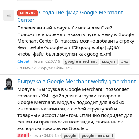
Создание фида Google Merchant
МОДУЛЬ
Center
Переделанный модуль Симплы для Окей.
Положить в корень и указать путь к нему в Google
Merchant Center. В .htaccess можно добавить строку
RewriteRule ^google\.xml?$ google.php [L,QSA]
чтобы файл был доступен как google.xml
Glebati
Тема
02.07.19
google
merchant
модуль
фид
Ответы: 2
Форум:
OkayCMS
Выгрузка в Google Merchant webfly.gmerchant
Модуль "Выгрузка в Google Merchant" позволяет
создавать ХML-файл для выгрузки товаров в
Google Merchant. Модуль подходит для любых
интернет-магазинов, с любой структурой и
товарным ассортиментом. Отлично подойдет для
решения практически всех задач, связанных с
экспортом товаров на Google...
Itnull
Тема
04.09.15
google
google
merchant