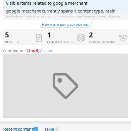
visible items related to google merchant.
google merchant currently spans 1 content type. Main
matches include Тема (5). Последняя активность была
09.05.25 в 12:42.
Нажмите для раскрытия...
Recent tagged content includes Тема '[Яна Ляшенко] Курс
5
1
2
по разблокировке Google Merchant Center (2023)', Тема
RESULTS
CONTENT TYPES
CONTRIBUTORS
'Экспорт каталога товаров в Google Merchant, Facebook
и Instagram | arturgolubev.gmerchant' and Тема 'Экспорт
Contributors:
Itnull
,
Glebati
товаров в Google Merchant Center | vsfr.merchant'.
Recent content
Тема
5
5