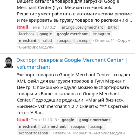
Вашего каталога товаров для загрузки Google
Merchant Center (Гугл Мерчант) и Facebook.
Решение умеет работать в автоматическом режиме
и генерировать выгрузку товаров по расписанию...
Itnull
Тема
13.10.21
arturgolubev.gmerchant
Bitrix
facebook
google
google
merchant
instagram
Ответы: 11
Форум:
merchant
nulled
товаров
экспорт
1С-Битрикс модули
Экспорт товаров в Google Merchant Center |
vsfr.merchant
Экспорт товаров в Google Merchant Center - создаёт
XML файл для выгрузки товаров в Гугл Мерчант
Центр. С помощью модуля можно экспортировать
товары из Вашего каталога в Google Merchant
Center. Подходящие редакции: «Малый бизнес»,
«Бизнес» vsfr.merchant 1.2.7 Скачать: *** Скрытый
текст: У Вас...
Itnull
Тема
11.10.19
google
google
merchant
merchant
vsfr.
merchant
товаров
экспорт
Ответы: 4
Форум:
1С-Битрикс модули
экспорт товаров