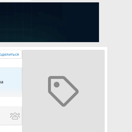
оделиться
ла