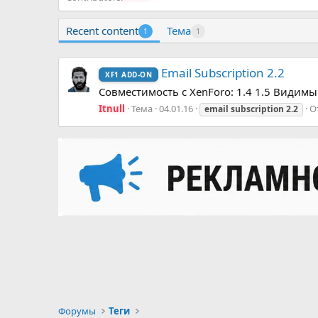
Recent content
Тема
1
1
Email Subscription 2.2
XF1 ADD-ON
Совместимость с XenForo: 1.4 1.5 Видим
Itnull
Тема
04.01.16
О
email
subscription
2.2
Форумы
Теги