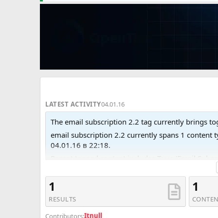
LATEST ACTIVITY
04.01.16
The email subscription 2.2 tag currently brings tog
email subscription 2.2 currently spans 1 conten
04.01.16 в 22:18.
Recent tagged content includes Тема 'Email Subscr
1
1
RESULTS
CONTEN
Itnull
Contributors: