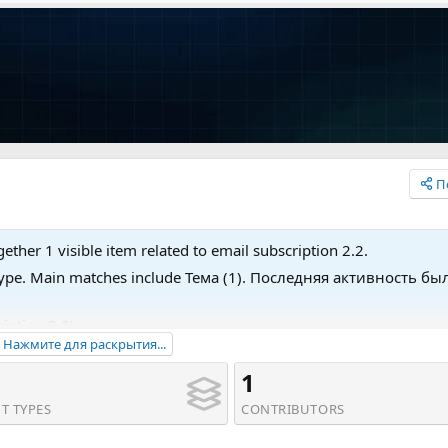
П
ether 1 visible item related to email subscription 2.2.
t type. Main matches include Тема (1). Последняя активность бы
iption 2.2'.
Нажмите для раскрытия...
1
T TYPES
CONTRIBUTORS