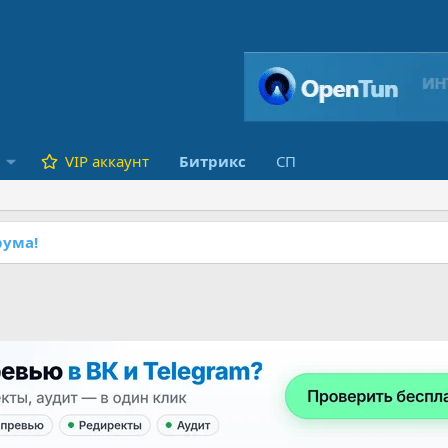
VIP аккаунт
Битрикс
СП
ума!