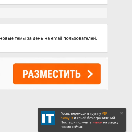
новые темы за день на email пользователей.
Гость, переходи в группу
VIP
аккаунт
и качай без ограничений.
Поспеши получить
купон
на скидку
прямо сейчас!