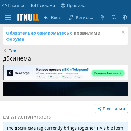
Главная
Реклама
Правила
Вход
Регистрация
Обязательно ознакомьтесь с
правилами
форума!
Теги
д5синема
Поделиться
LATEST ACTIVITY
16.12.16
The д5синема tag currently brings together 1 visible item