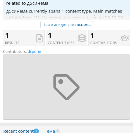
related to д5синема.
д5синема currently spans 1 content type. Main matches
include Тема (1). Последняя активность была 16.12.16
в 00:45.
Нажмите для раскрытия...
Recent tagged content includes Тема 'Нужно
1
1
1
переработать шаблон D5CINEMA'.
RESULTS
CONTENT TYPES
CONTRIBUTORS
Contributors:
dcpone
Recent content
Тема
1
1