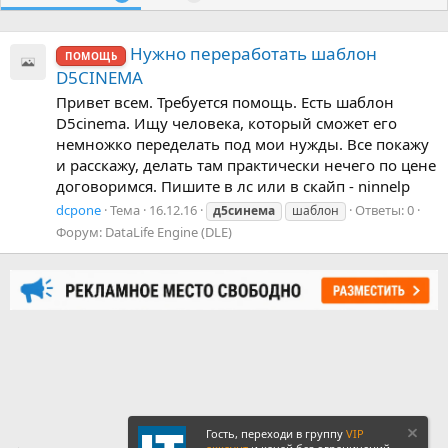
Нужно переработать шаблон
ПОМОЩЬ
D5CINEMA
Привет всем. Требуется помощь. Есть шаблон
D5cinema. Ищу человека, который сможет его
немножко переделать под мои нужды. Все покажу
и расскажу, делать там практически нечего по цене
договоримся. Пишите в лс или в скайп - ninnelp
dcpone
Тема
16.12.16
Ответы: 0
д5синема
шаблон
Форум:
DataLife Engine (DLE)
Гость, переходи в группу
VIP