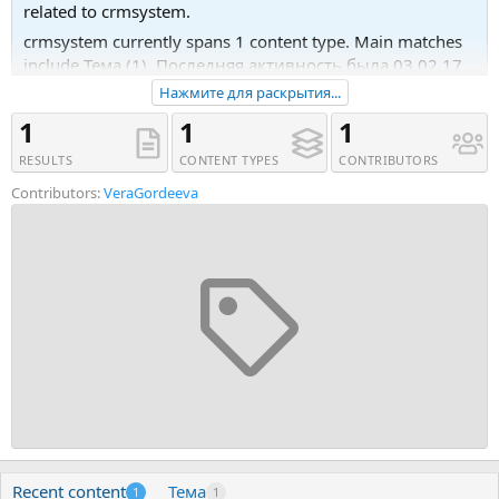
related to crmsystem.
crmsystem currently spans 1 content type. Main matches
include Тема (1). Последняя активность была 03.02.17
в 17:29.
Нажмите для раскрытия...
Recent tagged content includes Тема 'Купить базу
1
1
1
стационарных и мобильных номеров абонентов'.
RESULTS
CONTENT TYPES
CONTRIBUTORS
Contributors:
VeraGordeeva
Recent content
Тема
1
1