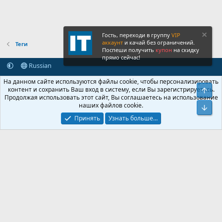
Гость, переходи в группу
VIP
аккаунт
и качай без ограничений.
Теги
Поспеши получить
купон
на скидку
прямо сейчас!
Russian
Обратная связь
Условия и правила
На данном сайте используются файлы cookie, чтобы персонализировать
Политика конфиденциальности
Помощь
Главная
R
контент и сохранить Ваш вход в систему, если Вы зарегистрируетесь.
Свер
S
Продолжая использовать этот сайт, Вы соглашаетесь на использование
S
наших файлов cookie.
®
Community platform by XenForo
© 2010-2026 XenForo Ltd.
Сниз
Крупнейший форум по обмену приватной информацией
Принять
Узнать больше…
© 2013-2026 ITNULL.me
|
XenForo® © 2026 XenForo Ltd.