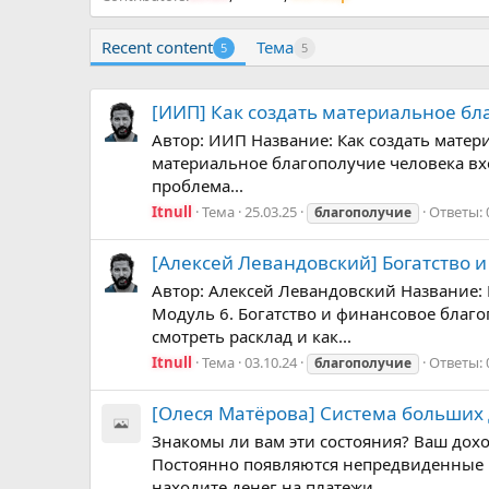
Recent content
Тема
5
5
[ИИП] Как создать материальное бла
Автор: ИИП Название: Как создать матери
материальное благополучие человека вх
проблема...
Itnull
Тема
25.03.25
Ответы: 
благополучие
[Алексей Левандовский] Богатство и
Автор: Алексей Левандовский Название: 
Модуль 6. Богатство и финансовое бла
смотреть расклад и как...
Itnull
Тема
03.10.24
Ответы: 
благополучие
[Олеся Матёрова] Система больших д
Знакомы ли вам эти состояния? Ваш дохо
Постоянно появляются непредвиденные р
находите денег на платежи...