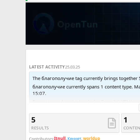
LATEST ACTIVITY
25.03.25
The благополучие tag currently brings together 5
благополучие currently spans 1 content type. M
15:07.
Recent tagged content includes Тема '[ИИП] Ка
'[Алексей Левандовский] Богатство и финансов
Система больших доходов: деньги и благополуч
5
1
RESULTS
CONTEN
Itnull
,
Кеннет
,
worldup
Contributors: