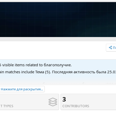
П
 visible items related to благополучие.
ain matches include Тема (5). Последняя активность была 25.0
к создать материальное благополучие для себя и других (2024)
Нажмите для раскрытия...
ое благополучие. Часть 3 (2024)' and Тема '[Олеся Матёрова
ие 17.0. Lux (май 2021)'.
3
T TYPES
CONTRIBUTORS