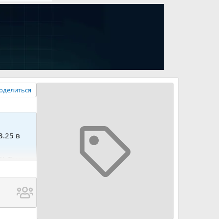
оделиться
3.25 в
', Тема
]