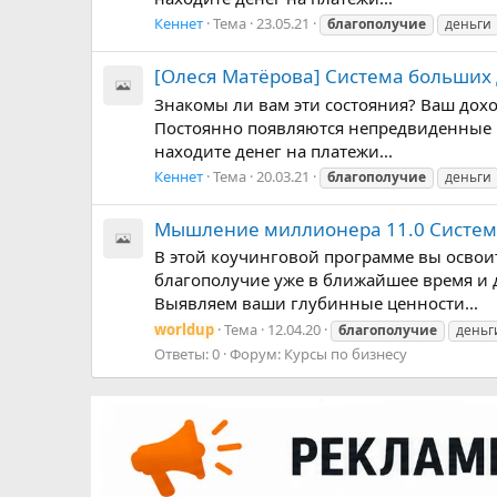
Кеннет
Тема
23.05.21
благополучие
деньги
[Олеся Матёрова] Система больших д
Знакомы ли вам эти состояния? Ваш дохо
Постоянно появляются непредвиденные р
находите денег на платежи...
Кеннет
Тема
20.03.21
благополучие
деньги
Мышление миллионера 11.0 Система:
В этой коучинговой программе вы освои
благополучие уже в ближайшее время и 
Выявляем ваши глубинные ценности...
worldup
Тема
12.04.20
благополучие
деньг
Ответы: 0
Форум:
Курсы по бизнесу