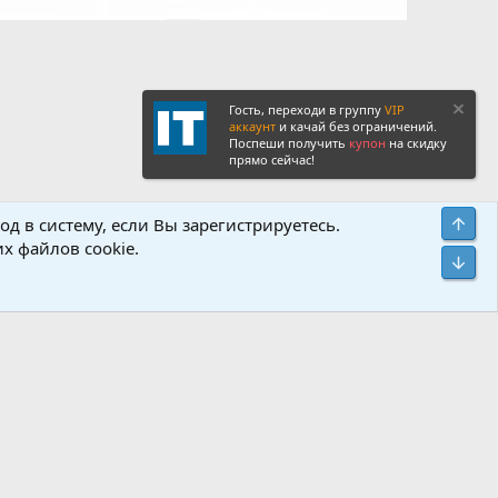
Гость, переходи в группу
VIP
аккаунт
и качай без ограничений.
Поспеши получить
купон
на скидку
прямо сейчас!
Политика конфиденциальности
Помощь
Главная
R
Свер
д в систему, если Вы зарегистрируетесь.
S
х файлов cookie.
S
Сниз