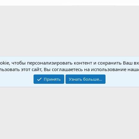
Обратная связь
Условия и правила
kie, чтобы персонализировать контент и сохранить Ваш вхо
ьзовать этот сайт, Вы соглашаетесь на использование наши
®
Community platform by XenForo
© 2010-2026 XenForo Ltd.
Крупнейший форум по обмену приватной информацией
Принять
Узнать больше…
© 2013-2026 ITNULL.me
|
XenForo® © 2026 XenForo Ltd.