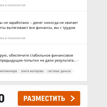
ика и психология
 не заработали − денег никогда не хватает
иты вытягивают все финансы, вы с трудом
ика и психология
орую, обеспечите стабильное финансовое
едыдущие попытки не дали результата... -
миллионера
олеся матёрова
система: деньги