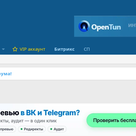
VIP аккаунт
Битрикс
СП
ума!