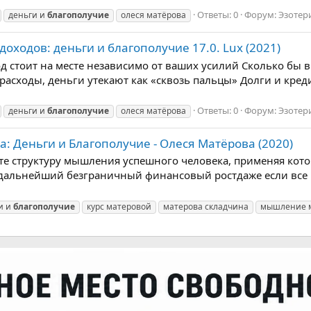
Ответы: 0
Форум:
Эзотер
деньги и
благополучие
олеся матёрова
оходов: деньги и благополучие 17.0. Lux (2021)
д стоит на месте независимо от ваших усилий Сколько бы вы
асходы, деньги утекают как «сквозь пальцы» Долги и кред
Ответы: 0
Форум:
Эзотер
деньги и
благополучие
олеся матёрова
 Деньги и Благополучие - Олеся Матёрова (2020)
те структуру мышления успешного человека, применяя кот
дальнейший безграничный финансовый ростдаже если все пр
и и
благополучие
курс матеровой
матерова складчина
мышление 