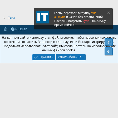
Гость, переходи в группу
VIP
аккаунт
и качай без ограничений.
Теги
Поспеши получить
купон
на скидку
прямо сейчас!
Russian
Обратная связь
Условия и правила
На данном сайте используются файлы cookie, чтобы персонализировать
Политика конфиденциальности
Помощь
Главная
R
контент и сохранить Ваш вход в систему, если Вы зарегистрируетесь.
Свер
S
Продолжая использовать этот сайт, Вы соглашаетесь на использование
S
наших файлов cookie.
®
Community platform by XenForo
© 2010-2026 XenForo Ltd.
Сниз
Крупнейший форум по обмену приватной информацией
Принять
Узнать больше…
© 2013-2026 ITNULL.me
|
XenForo® © 2026 XenForo Ltd.