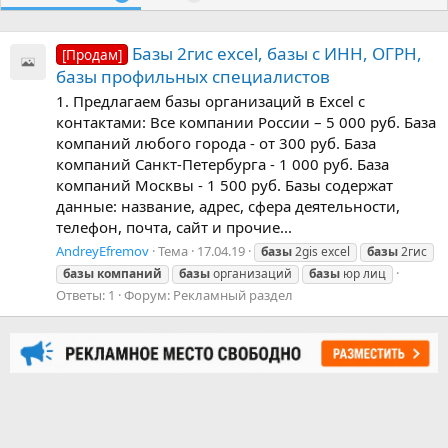
Базы 2гис excel, базы с ИНН, ОГРН,
[Продам]
базы профильных специалистов
1. Предлагаем базы организаций в Excel c
контактами: Все компании России – 5 000 руб. База
компаний любого города - от 300 руб. База
компаний Санкт-Петербурга - 1 000 руб. База
компаний Москвы - 1 500 руб. Базы содержат
данные: название, адрес, сфера деятельности,
телефон, почта, сайт и прочие...
AndreyEfremov
Тема
17.04.19
базы
2gis excel
базы
2гис
базы
компаний
базы
организаций
базы
юр лиц
Ответы: 1
Форум:
Рекламный раздел