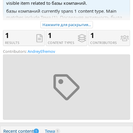
visible item related to базы компаний.
базы компаний currently spans 1 content type. Main
matches include Тема (1). Последняя активность была
17.04.19 в 08:04.
Нажмите для раскрытия...
Recent tagged content includes Тема 'Базы 2гис excel,
1
1
1
базы с ИНН, ОГРН, базы профильных специалистов'.
RESULTS
CONTENT TYPES
CONTRIBUTORS
Contributors:
AndreyEfremov
Recent content
Тема
1
1