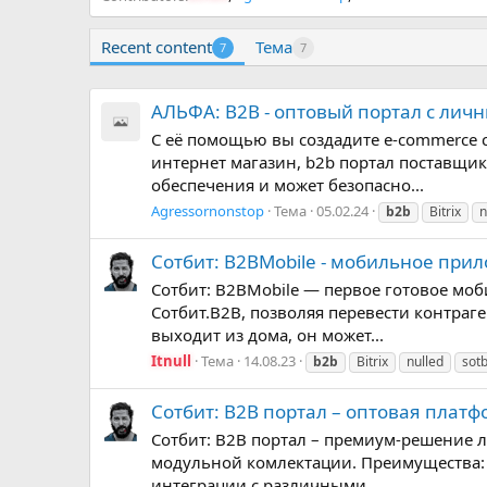
Recent content
Тема
7
7
АЛЬФА: B2B - оптовый портал с личн
С её помощью вы создадите e-commerce 
интернет магазин, b2b портал поставщи
обеспечения и может безопасно...
Agressornonstop
Тема
05.02.24
b2b
Bitrix
n
Сотбит: B2BMobile - мобильное прил
Сотбит: B2BMobile — первое готовое мо
Сотбит.B2B, позволяя перевести контраг
выходит из дома, он может...
Itnull
Тема
14.08.23
b2b
Bitrix
nulled
sotb
Сотбит: B2B портал – оптовая платф
Сотбит: B2B портал – премиум-решение 
модульной комлектации. Преимущества: 
интеграции с различными...