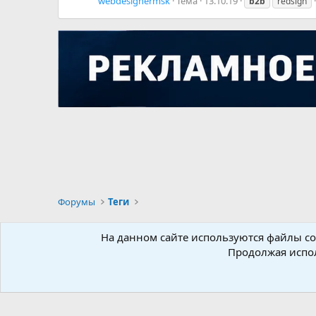
webdesignermsk
Тема
13.10.19
b2b
redsign
Форумы
Теги
Russian
На данном сайте используются файлы coo
Продолжая испол