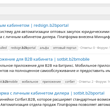
ым кабинетом | redsign.b2bportal
систему для автоматизации оптовых закупок юридическими
ка с личным кабинетом дилера. Платформа внесена Минциф
Ответы: 0
Форум:
ulled
redsign.
b2b
portal
альфа
оптовый портал
ожение для B2B кабинета | sotbit.b2bmobile
бильное приложение для B2B на Битрикс. Мобильное прил
ентов на полноценное самообслуживание и предоставить им
Ответы: 2
Форум:
1
it.
b2b
mobile
мобильное
приложение
сотбит
орма с личным кабинетом дилера | sotbit.b2bportal
линейки Сотбит.B2B, которое расширяет стандартные возмо
Автоматизация отдела продаж Платформа позволяет автома