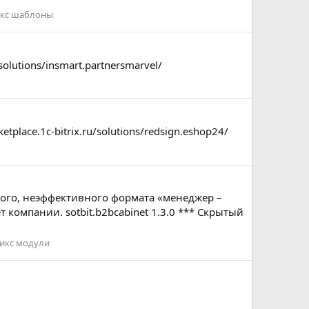
икс шаблоны
olutions/insmart.partnersmarvel/
place.1c-bitrix.ru/solutions/redsign.eshop24/
рого, неэффективного формата «менеджер –
компании. sotbit.b2bcabinet 1.3.0 *** Скрытый
рикс модули