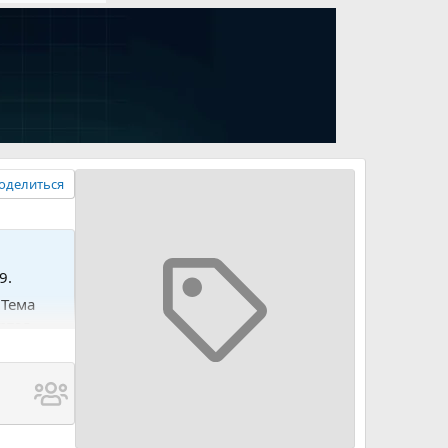
оделиться
9.
 Тема
ртал –