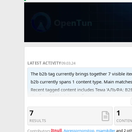
LATEST ACTIVITY
09.03.24
The b2b tag currently brings together 7 visible it
b2b currently spans 1 content type. Main matche
Recent tagged content includes Тема 'АЛЬФА: B
'Сотбит: B2BMobile - мобильное приложение дл
оптовая платформа с личным кабинетом дилера 
7
1
RESULTS
CONTEN
Itnull
,
Agressornonstop
,
miamikiller
and 2 ot
Contributors: