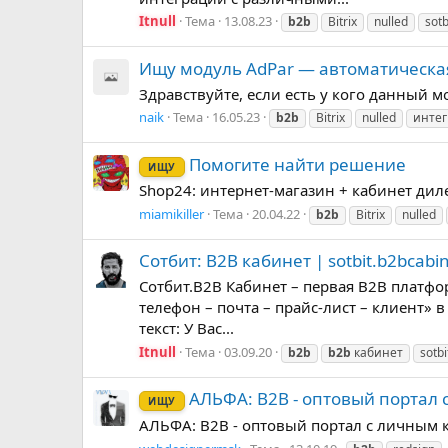
Itnull
Тема
13.08.23
b2b
Bitrix
nulled
sotb
Ищу модуль AdPar — автоматическая
Здравствуйте, если есть у кого данный мод
naik
Тема
16.05.23
b2b
Bitrix
nulled
инте
Помогите найти решение
ИЩУ
Shop24: интернет-магазин + кабинет дилера
miamikiller
Тема
20.04.22
b2b
Bitrix
nulled
Сотбит: B2B кабинет | sotbit.b2bcabi
Сотбит.B2B Кабинет – первая B2B платфо
телефон – почта – прайс-лист – клиент»
текст: У Вас...
Itnull
Тема
03.09.20
b2b
b2b
кабинет
sotbi
АЛЬФА: B2B - оптовый портал с
ИЩУ
АЛЬФА: B2B - оптовый портал с личным к