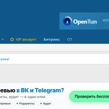
VIP аккаунт
Битрикс
СП
ума!