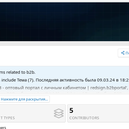
П
ems related to b2b.
s include Тема (7). Последняя активность была 09.03.24 в 18:2
2B - оптовый портал с личным кабинетом | redsign.b2bportal',
я B2B кабинета | sotbit.b2bmobile' and Тема 'Сотбит: B2B по
Нажмите для раскрытия...
| sotbit.b2bportal'.
5
T TYPES
CONTRIBUTORS
hers