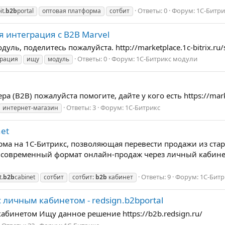
Ответы: 0
Форум:
1С-Битр
it.
b2b
portal
оптовая платформа
сотбит
 интеграция с B2B Marvel
уль, поделитесь пожалуйста. http://marketplace.1c-bitrix.ru/s
Ответы: 0
Форум:
1С-Битрикс модули
грация
ищу
модуль
 (B2B) пожалуйста помогите, дайте у кого есть https://market
Ответы: 3
Форум:
1С-Битрикс
интернет-магазин
net
рма на 1С-Битрикс, позволяющая перевести продажи из ста
 в современный формат онлайн-продаж через личный кабинет 
Ответы: 9
Форум:
1С-Бит
t.
b2b
cabinet
сотбит
сотбит:
b2b
кабинет
 личным кабинетом - redsign.b2bportal
абинетом Ищу данное решение https://b2b.redsign.ru/