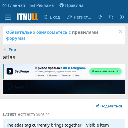
Главная
Реклама
Правила
Вход
Регистрация
Обязательно ознакомьтесь с
правилами
форума!
Теги
atlas
Поделиться
LATEST ACTIVITY
06.05.20
The atlas tag currently brings together 1 visible item