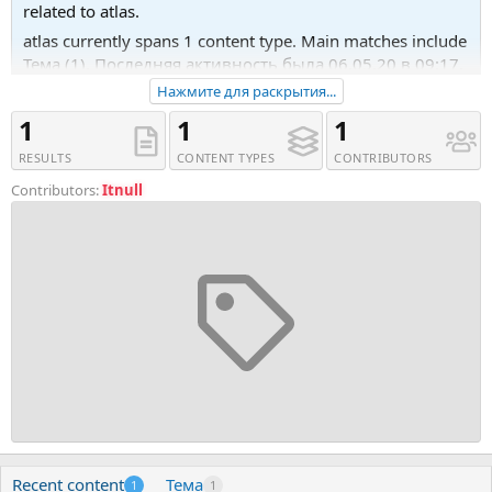
related to atlas.
atlas currently spans 1 content type. Main matches include
Тема (1). Последняя активность была 06.05.20 в 09:17.
Нажмите для раскрытия...
Recent tagged content includes Тема 'Atlas Business
Directory Listing - NULLED'.
1
1
1
RESULTS
CONTENT TYPES
CONTRIBUTORS
Contributors:
Itnull
Recent content
Тема
1
1