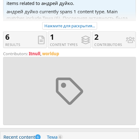
items related to андрей дуйко.
андрей дуйко currently spans 1 content type. Main
matches include Тема (6). Последняя активность была
16.01.23 в 12:53.
Нажмите для раскрытия...
Recent tagged content includes Тема '[Андрей Дуйко]
6
1
2
Программирование 2023 (2022)', Тема '[Андрей Дуйко]
RESULTS
CONTENT TYPES
CONTRIBUTORS
[Кайлас] Обрядовая Магия (2022)' and Тема '[Андрей
Дуйко] Мастер-класс Дуйко #2 (2021)'.
Contributors:
Itnull
,
worldup
Recent content
Тема
6
6