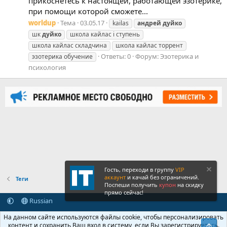
прикоснетесь к настоящей, работающей эзотерике,
при помощи которой сможете...
worldup
Тема
03.05.17
kailas
андрей
дуйко
шк
дуйко
школа кайлас і ступень
школа кайлас складчина
школа кайлас торрент
Ответы: 0
Форум:
Эзотерика и
эзотерика обучение
психология
Гость, переходи в группу
VIP
аккаунт
и качай без ограничений.
Теги
Поспеши получить
купон
на скидку
прямо сейчас!
Russian
Обратная связь
Условия и правила
На данном сайте используются файлы cookie, чтобы персонализировать
Политика конфиденциальности
Помощь
Главная
R
контент и сохранить Ваш вход в систему, если Вы зарегистрируетесь.
Свер