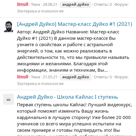
Itnull
Тема
28.08.21
Ответы: 0
Форум:
андрей
дуйко
Эзотерика и психология
[Андрей Дуйко] Мастер-класс Дуйко #1 (2021)
Автор: Андрей Дуйко Название: Мастер-класс
Дуйко #1 (2021) В данном мастер-классе Вы
узнаете о свойствах и работе с астральной
энергией, о том, как можно реализовать в
действительности то, что мы привыкли называть
эмоциями и желаниями. Благодаря этой
информации, знаниям и техникам, Вы...
Itnull
Тема
21.05.21
Ответы: 0
Форум:
андрей
дуйко
Эзотерика и психология
Андрей Дуйко - Школа Кайлас І ступень
Первая ступень школы Кайлас! Лучший видеокурс,
который поможет изменить Вашу жизнь
кардинально в лучшую сторону! Уже более 20 000
учеников со всего мира успешно испытали на
своем примере и готовы подтвердить это! Вы