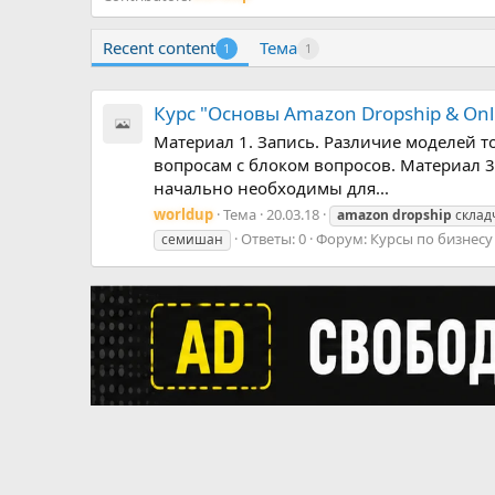
Recent content
Тема
1
1
Курс "Основы Amazon Dropship & Onl
Материал 1. Запись. Различие моделей т
вопросам с блоком вопросов. Материал 3
начально необходимы для...
worldup
Тема
20.03.18
amazon
dropship
склад
Ответы: 0
Форум:
Курсы по бизнесу
семишан