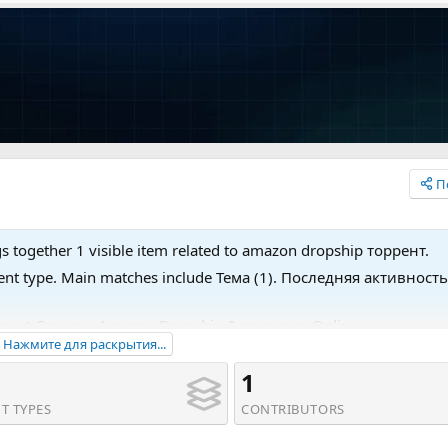
П
 together 1 visible item related to amazon dropship торрент.
ent type. Main matches include Тема (1). Последняя активност
mp;quot;Основы Amazon Dropship &amp;amp; Online
Нажмите для раскрытия...
гир и Саша Семишан (2018)'.
1
T TYPES
CONTRIBUTORS