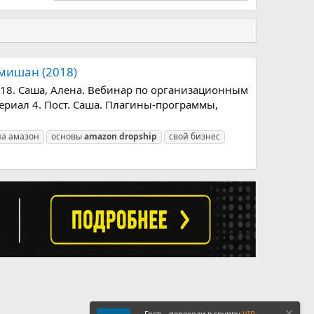
емишан (2018)
018. Саша, Алена. Вебинар по организационным
териал 4. Пост. Саша. Плагины-программы,
на амазон
основы
amazon
dropship
свой бизнес
Гость, переходи в группу
VIP