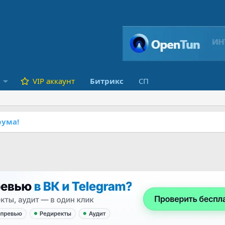
VIP аккаунт
Битрикс
СП
ума!