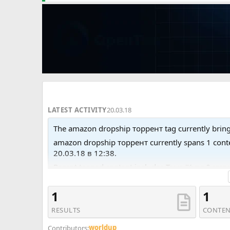
LATEST ACTIVITY
20.03.18
The amazon dropship торрент tag currently brings
amazon dropship торрент currently spans 1 cont
20.03.18 в 12:38.
Recent tagged content includes Тема 'Курс &a
Arbitrage&amp;quot;. Второй поток - Алена Жи
1
1
RESULTS
CONTEN
worldup
Contributors: