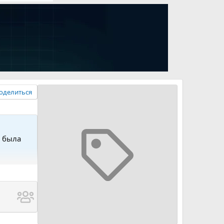
оделиться
ь была