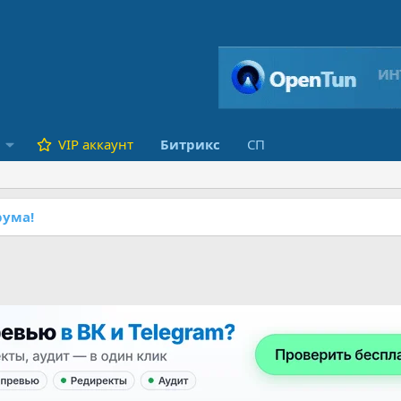
VIP аккаунт
Битрикс
СП
ума!