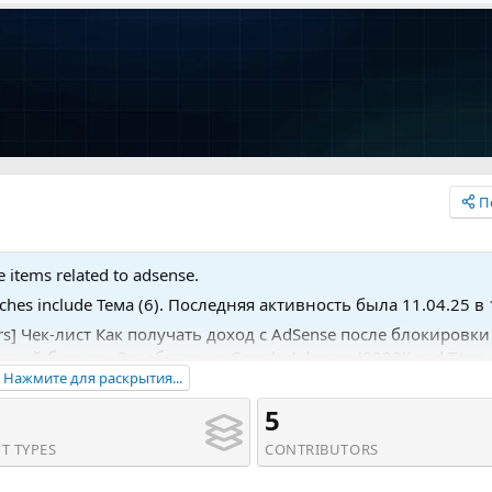
П
e items related to adsense.
tches include Тема (6). Последняя активность была 11.04.25 в 
tors] Чек-лист Как получать доход с AdSense после блокировки
товый бизнес - Заработок на Google Adsense (2022)' and Тема
Нажмите для раскрытия...
ense!'.
5
T TYPES
CONTRIBUTORS