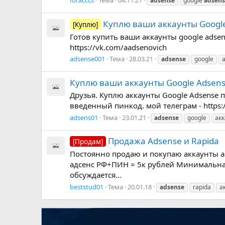
foracccs
Тема
04.11.21
adsense
google
adsens
Куплю ваши аккаунты Googl
[Куплю]
Готов купить ваши аккаунты google adsense
https://vk.com/aadsenovich
adsense001
Тема
28.03.21
adsense
google
Куплю ваши аккаунты Google Adsens
Друзья. Куплю аккаунты Google Adsense пр
введенный пинкод. мой телеграм - https://
adsens01
Тема
23.01.21
adsense
google
ак
Продажа Adsense и Rapida
[Продам]
Постоянно продаю и покупаю аккаунты ads
адсенс РФ+ПИН = 5к рублей Минимальная 
обсуждается...
beststud01
Тема
20.01.18
adsense
rapida
а