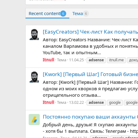
Recent content
Тема
6
6
[EasyCreators] Чек-лист Как получат
Автор: EasyCreators Название: Чек-лист 
каналом Варламова в удобных и понятны
YouTube, так и опытным...
Itnull
Тема
11.04.25
adsense
itnull.me
дохо
[Kwork] [Первый Шаг] Готовый бизнес
Автор: [Kwork] [Первый Шаг] Название: Г
одном из моих кворков я предлагаю услу
отрицательного отзыва...
Itnull
Тема
13.02.22
adsense
google
googl
Постоянно покупаю ваши аккаунты G
Добрый день, друзья! Я скупаю аккаунты 
- хотя бы 1 выплата. Связь: Телеграм - http