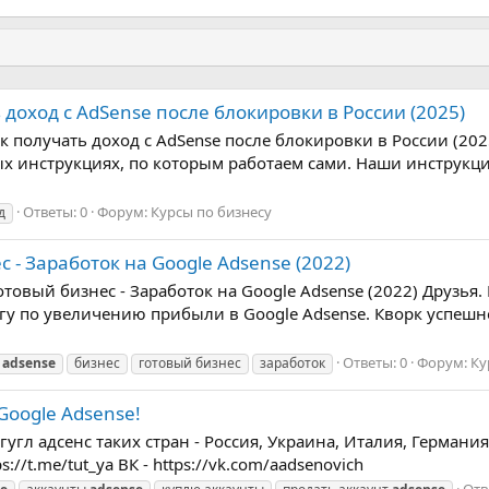
ь доход с AdSense после блокировки в России (2025)
Как получать доход с AdSense после блокировки в России (2
х инструкциях, по которым работаем сами. Наши инструкци
Ответы: 0
Форум:
Курсы по бизнесу
д
 - Заработок на Google Adsense (2022)
отовый бизнес - Заработок на Google Adsense (2022) Друзья.
гу по увеличению прибыли в Google Adsense. Кворк успешно
Ответы: 0
Форум:
Ку
e
adsense
бизнес
готовый бизнес
заработок
oogle Adsense!
гугл адсенс таких стран - Россия, Украина, Италия, Германи
s://t.me/tut_ya ВК - https://vk.com/aadsenovich