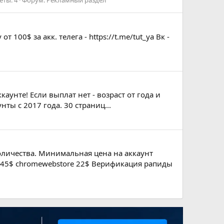
еты: 4
Форум:
Рекламный раздел
100$ за акк. телега - https://t.me/tut_ya Вк -
аунте! Если выплат нет - возраст от года и
нты с 2017 года. 30 страниц...
 количества. Минимальная цена на аккаунт
- 45$ chromewebstore 22$ Верификация рапиды