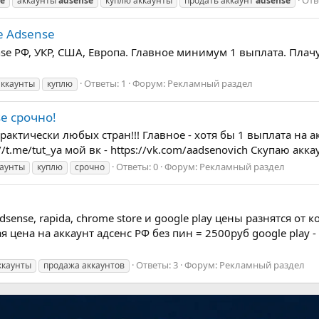
Отв
e
аккаунты
adsense
куплю аккаунты
продать аккаунт
adsense
e Adsense
 РФ, УКР, США, Европа. Главное минимум 1 выплата. Плачу от 
Ответы: 1
Форум:
Рекламный раздел
аккаунты
куплю
e срочно!
актически любых стран!!! Главное - хотя бы 1 выплата на акк
t.me/tut_ya мой вк - https://vk.com/aadsenovich Скупаю аккау
Ответы: 0
Форум:
Рекламный раздел
каунты
куплю
срочно
ense, rapida, chrome store и google play цены разнятся от
цена на аккаунт адсенс РФ без пин = 2500руб google play 
Ответы: 3
Форум:
Рекламный раздел
ккаунты
продажа аккаунтов