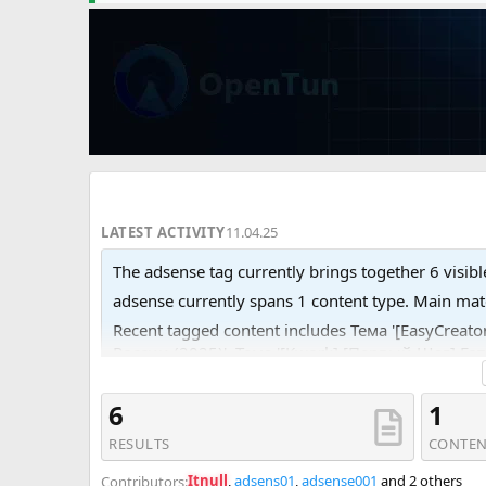
LATEST ACTIVITY
11.04.25
The adsense tag currently brings together 6 visibl
adsense currently spans 1 content type. Main ma
Recent tagged content includes Тема '[EasyCrea
России (2025)', Тема '[Kwork] [Первый Шаг] Го
'Постоянно покупаю ваши аккаунты Google Ads
6
1
RESULTS
CONTEN
Itnull
,
adsens01
,
adsense001
and 2 others
Contributors: