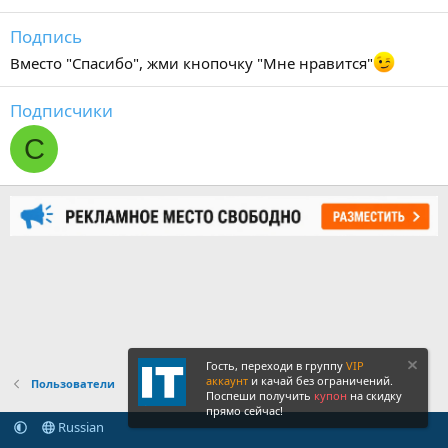
Подпись
Вместо "Спасибо", жми кнопочку "Мне нравится"
Подписчики
C
Гость, переходи в группу
VIP
аккаунт
и качай без ограничений.
Пользователи
Поспеши получить
купон
на скидку
прямо сейчас!
Russian