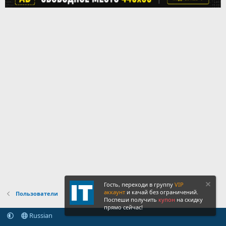
Гость, переходи в группу
VIP
аккаунт
и качай без ограничений.
Пользователи
Поспеши получить
купон
на скидку
прямо сейчас!
Russian