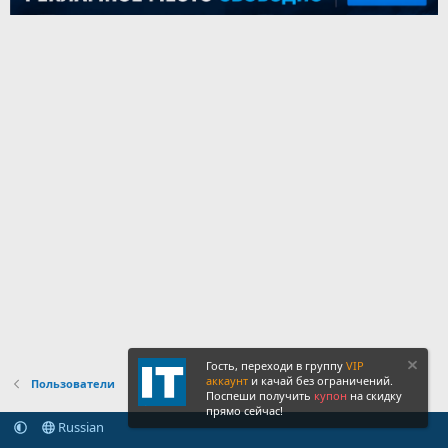
Гость, переходи в группу
VIP
аккаунт
и качай без ограничений.
Пользователи
Поспеши получить
купон
на скидку
прямо сейчас!
Russian