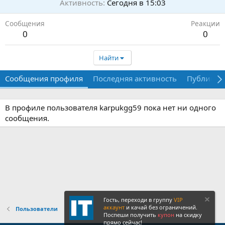
Активность
Сегодня в 15:03
Сообщения
Реакции
0
0
Найти
Сообщения профиля
Последняя активность
Публикац
В профиле пользователя karpukgg59 пока нет ни одного
сообщения.
Гость, переходи в группу
VIP
аккаунт
и качай без ограничений.
Пользователи
Поспеши получить
купон
на скидку
прямо сейчас!