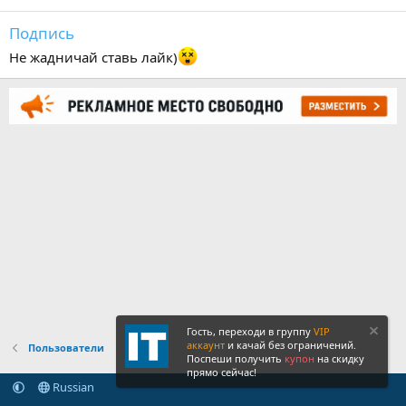
Подпись
Не жадничай ставь лайк)
Гость, переходи в группу
VIP
аккаунт
и качай без ограничений.
Пользователи
Поспеши получить
купон
на скидку
прямо сейчас!
Russian