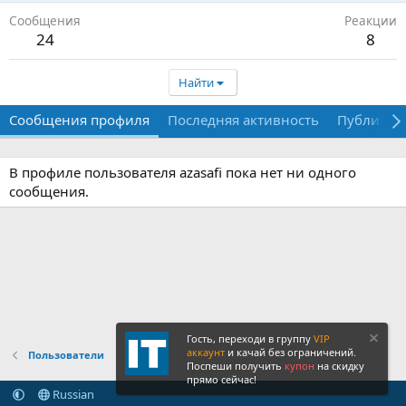
Сообщения
Реакции
24
8
Найти
Сообщения профиля
Последняя активность
Публикац
В профиле пользователя azasafi пока нет ни одного
сообщения.
Гость, переходи в группу
VIP
аккаунт
и качай без ограничений.
Пользователи
Поспеши получить
купон
на скидку
прямо сейчас!
Russian