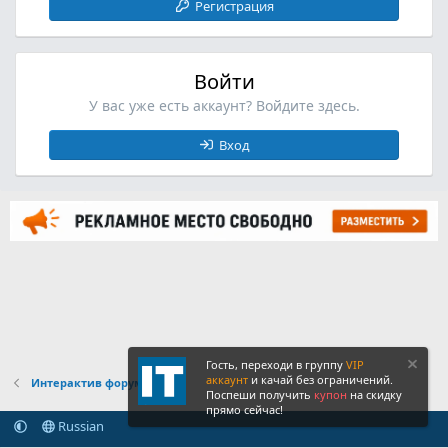
Регистрация
Войти
У вас уже есть аккаунт? Войдите здесь.
Вход
Гость, переходи в группу
VIP
аккаунт
и качай без ограничений.
Интерактив форума
Поспеши получить
купон
на скидку
прямо сейчас!
Russian