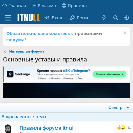
Главная
Реклама
Правила
Вход
Регистрация
Обязательно ознакомьтесь с
правилами
форума!
Интерактив форума
Основные уставы и правила
Фильтры
Закрепленные темы
З
Правила форума itnull