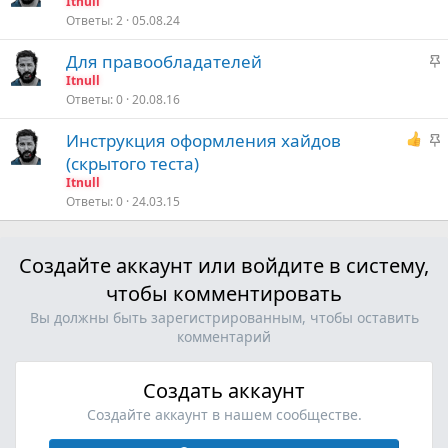
а
Itnull
Ответы
2
05.08.24
к
р
З
Для правообладателей
е
а
Itnull
п
Ответы
0
20.08.16
к
л
р
е
З
Инструкция оформления хайдов
е
а
(скрытого теста)
п
о
к
Itnull
л
р
Ответы
0
24.03.15
е
е
п
о
Создайте аккаунт или войдите в систему,
л
е
чтобы комментировать
Вы должны быть зарегистрированным, чтобы оставить
о
комментарий
Создать аккаунт
Создайте аккаунт в нашем сообществе.